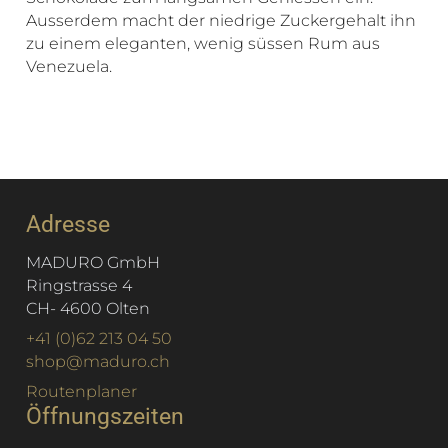
Ausserdem macht der niedrige Zuckergehalt ihn
zu einem eleganten, wenig süssen Rum aus
Venezuela.
Adresse
MADURO GmbH
Ringstrasse 4
CH
-
4600
Olten
+41 (0)62 213 04 50
shop@maduro.ch
Routenplaner
Öffnungszeiten