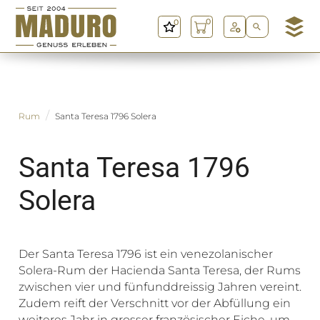
0
M
a
d
u
r
o
Rum
Santa Teresa 1796 Solera
G
m
Santa Teresa 1796
b
H
Solera
Der Santa Teresa 1796 ist ein venezolanischer
Solera-Rum der Hacienda Santa Teresa, der Rums
zwischen vier und fünfunddreissig Jahren vereint.
Zudem reift der Verschnitt vor der Abfüllung ein
weiteres Jahr in grosser französischer Eiche, um