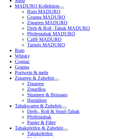
Shop
MADURO Kollektion
Rum MADURO
Grappa MADURO
Zigarren MADURO
Dreh & Roll -Tabak MADURO
Pfeifentabak MADURO
Caffè MADURO
Tartufo MADURO
Rum
Whisky
Cognac
Grappa
Portwein & mehr
Zigarren & Zubehör
Zigarren
Zigarillos
Stumpen & Brissago
Humidore
Tabakwaren & Zubehör
Dreh-, Roll & Stopf-Tabak
Pfeifentabak
Papier & Filter
Tabakpfeifen & Zubehör
Tabakpfeifen