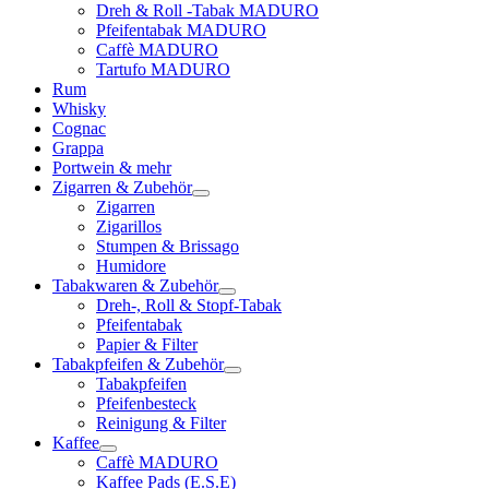
Dreh & Roll -Tabak MADURO
Pfeifentabak MADURO
Caffè MADURO
Tartufo MADURO
Rum
Whisky
Cognac
Grappa
Portwein & mehr
Zigarren & Zubehör
Zigarren
Zigarillos
Stumpen & Brissago
Humidore
Tabakwaren & Zubehör
Dreh-, Roll & Stopf-Tabak
Pfeifentabak
Papier & Filter
Tabakpfeifen & Zubehör
Tabakpfeifen
Pfeifenbesteck
Reinigung & Filter
Kaffee
Caffè MADURO
Kaffee Pads (E.S.E)