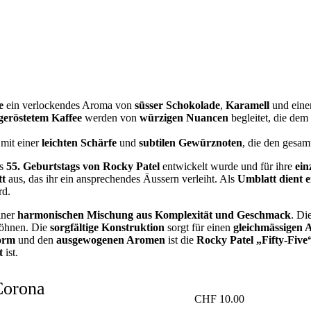
e
ein verlockendes Aroma von
süsser Schokolade
,
Karamell
und ein
geröstetem Kaffee
werden von
würzigen Nuancen
begleitet, die de
 mit einer
leichten Schärfe
und
subtilen Gewürznoten
, die den gesam
es
55. Geburtstags von Rocky Patel
entwickelt wurde und für ihre
ein
tt
aus, das ihr ein ansprechendes Äussern verleiht. Als
Umblatt dient 
rd.
iner
harmonischen Mischung aus Komplexität und Geschmack
. Di
wöhnen. Die
sorgfältige Konstruktion
sorgt für einen
gleichmässigen
Form
und den
ausgewogenen Aromen
ist die
Rocky Patel „Fifty-Five
t
ist.
Corona
CHF
10.00