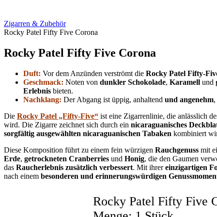
Zigarren & Zubehör
Rocky Patel Fifty Five Corona
Rocky Patel Fifty Five Corona
Duft:
Vor dem Anzünden verströmt die
Rocky Patel Fifty-Fiv
Geschmack:
Noten von
dunkler Schokolade
,
Karamell
und
Erlebnis
bieten.
Nachklang:
Der Abgang ist üppig, anhaltend
und angenehm
,
Die
Rocky Patel „Fifty-Five“
ist eine Zigarrenlinie, die anlässlich d
wird. Die Zigarre zeichnet sich durch ein
nicaraguanisches Deckbla
sorgfältig ausgewählten nicaraguanischen Tabaken
kombiniert wi
Diese Komposition führt zu einem fein würzigen
Rauchgenuss
mit e
Erde
,
getrockneten Cranberries
und
Honig
, die den Gaumen ver
das
Raucherlebnis zusätzlich verbessert
. Mit ihrer
einzigartigen 
nach einem
besonderen und erinnerungswürdigen Genussmomen
Rocky Patel Fifty Five 
Menge: 1 Stück