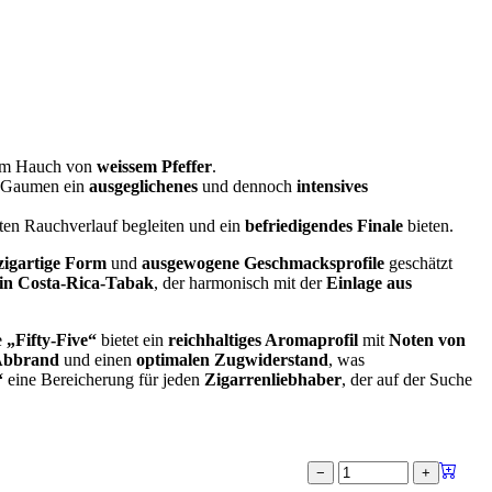
em Hauch von
weissem Pfeffer
.
m Gaumen ein
ausgeglichenes
und dennoch
intensives
ten Rauchverlauf begleiten und ein
befriedigendes Finale
bieten.
zigartige Form
und
ausgewogene Geschmacksprofile
geschätzt
ein Costa-Rica-Tabak
, der harmonisch mit der
Einlage aus
e
„Fifty-Five“
bietet ein
reichhaltiges Aromaprofil
mit
Noten von
 Abbrand
und einen
optimalen Zugwiderstand
, was
“
eine Bereicherung für jeden
Zigarrenliebhaber
, der auf der Suche
−
+