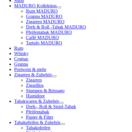
Shop
MADURO Kollektion
Rum MADURO
Grappa MADURO
Zigarren MADURO
Dreh & Roll -Tabak MADURO
Pfeifentabak MADURO
Caffè MADURO
Tartufo MADURO
Rum
Whisky
Cognac
Grappa
Portwein & mehr
Zigarren & Zubehör
Zigarren
Zigarillos
Stumpen & Brissago
Humidore
Tabakwaren & Zubehör
Dreh-, Roll & Stopf-Tabak
Pfeifentabak
Papier & Filter
Tabakpfeifen & Zubehör
Tabakpfeifen