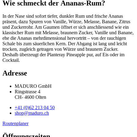
Wie schmeckt der Ananas-Rum?
In der Nase sind sofort tiefer, dunkler Rum und frische Ananas
präsent, dazu Spuren von Vanille, Würze, Melasse, Banane, Zitrus
und Zuckerrohr. Am Gaumen öffnet er sich anschliessend wie ein
klassischer Rum mit Melasse, braunem Zucker, Vanille und Banane,
ehe die Ananas mehrdimensional hervortritt – von der rauchigen
Schale bis zum säuerlichen Kern. Der Abgang ist lang und leicht
trocken, zugleich getragen von Würze und braunem Zucker.
Deshalb überzeugt der Planteray Pineapple pur, auf Eis oder im
Cocktail.
Adresse
MADURO GmbH
Ringstrasse 4
CH
-
4600
Olten
+41 (0)62 213 04 50
shop@maduro.ch
Routenplaner
Öffnungszeiten