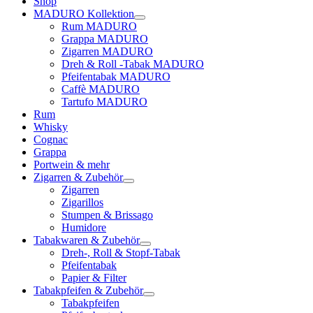
Shop
MADURO Kollektion
Rum MADURO
Grappa MADURO
Zigarren MADURO
Dreh & Roll -Tabak MADURO
Pfeifentabak MADURO
Caffè MADURO
Tartufo MADURO
Rum
Whisky
Cognac
Grappa
Portwein & mehr
Zigarren & Zubehör
Zigarren
Zigarillos
Stumpen & Brissago
Humidore
Tabakwaren & Zubehör
Dreh-, Roll & Stopf-Tabak
Pfeifentabak
Papier & Filter
Tabakpfeifen & Zubehör
Tabakpfeifen