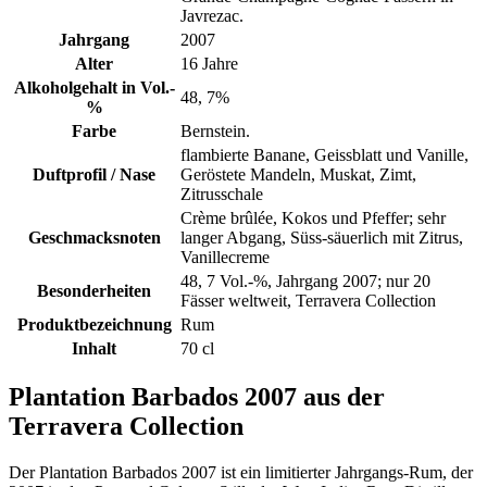
Javrezac.
Jahrgang
2007
Alter
16 Jahre
Alkoholgehalt in Vol.-
48, 7%
%
Farbe
Bernstein.
flambierte Banane, Geissblatt und Vanille,
Duftprofil / Nase
Geröstete Mandeln, Muskat, Zimt,
Zitrusschale
Crème brûlée, Kokos und Pfeffer; sehr
Geschmacksnoten
langer Abgang, Süss-säuerlich mit Zitrus,
Vanillecreme
48, 7 Vol.-%, Jahrgang 2007; nur 20
Besonderheiten
Fässer weltweit, Terravera Collection
Produktbezeichnung
Rum
Inhalt
70 cl
Plantation Barbados 2007 aus der
Terravera Collection
Der Plantation Barbados 2007 ist ein limitierter Jahrgangs-Rum, der