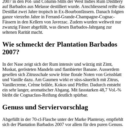
2007 in den Pot- und Column-Stills der West Indies Rum Distillery
auf Barbados aus Melasse destilliert wurde. Anschliessend reifte das
Destillat zwei Jahre tropisch in Ex-Bourbonfässern. Danach folgten
ganze vierzehn Jahre in Ferrand-Grande-Champagne-Cognac-
Fässern in den Kellern von Javrezac. Zudem wurden weltweit nur
zwanzig Fässer abgefüllt, was diesen Barbados-Jahrgang zur
seltenen Rarität macht.
Wie schmeckt der Plantation Barbados
2007?
In der Nase zeigt sich der Rum intensiv und würzig mit Zimt,
Muskat, gerösteten Mandeln und flambierter Banane. Ausserdem
gesellen sich Zitrusschale sowie feine florale Noten von Geissblatt
und Vanille dazu. Am Gaumen wirkt er süss-säuerlich mit Zitrus,
Vanillecreme, Crème brûlée, Kokos und Pfeffer. Dadurch entsteht
ein sehr langer, aromatischer Abgang. Mit fassstarken 48,7 Vol.-%
bleibt die Cognacfass-Reifung deutlich spürbar.
Genuss und Serviervorschlag
Abgefüllt in der 70-cl-Flasche unter der Marke Planteray, empfiehlt
sich der Plantation Barbados 2007 vor allem für den puren Genuss.