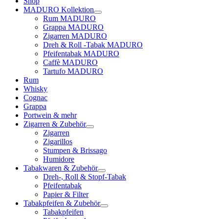
Shop
MADURO Kollektion
Rum MADURO
Grappa MADURO
Zigarren MADURO
Dreh & Roll -Tabak MADURO
Pfeifentabak MADURO
Caffè MADURO
Tartufo MADURO
Rum
Whisky
Cognac
Grappa
Portwein & mehr
Zigarren & Zubehör
Zigarren
Zigarillos
Stumpen & Brissago
Humidore
Tabakwaren & Zubehör
Dreh-, Roll & Stopf-Tabak
Pfeifentabak
Papier & Filter
Tabakpfeifen & Zubehör
Tabakpfeifen