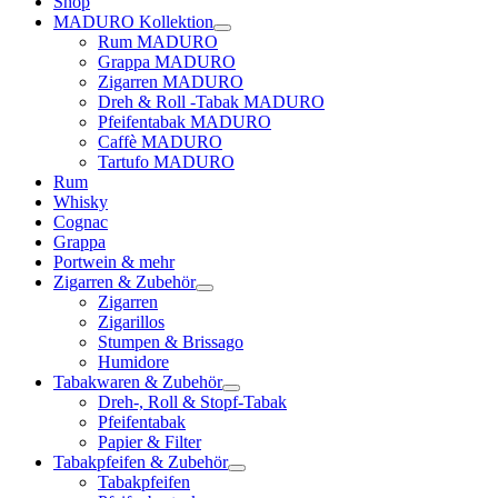
Shop
MADURO Kollektion
Rum MADURO
Grappa MADURO
Zigarren MADURO
Dreh & Roll -Tabak MADURO
Pfeifentabak MADURO
Caffè MADURO
Tartufo MADURO
Rum
Whisky
Cognac
Grappa
Portwein & mehr
Zigarren & Zubehör
Zigarren
Zigarillos
Stumpen & Brissago
Humidore
Tabakwaren & Zubehör
Dreh-, Roll & Stopf-Tabak
Pfeifentabak
Papier & Filter
Tabakpfeifen & Zubehör
Tabakpfeifen