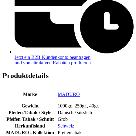
Jetzt ein B2B-Kundenkonto beantragen
und von attraktiven Rabatten profitieren
Produktdetails
Marke
MADURO
Gewicht
1000gr., 250gr., 40gr.
Pfeifen-Tabak / Style
Dänisch / süsslich
Pfeifen-Tabak / Schnitt
Grob
Herkunftsland
Schweiz
MADURO - Kollektion
Pfeifentabak