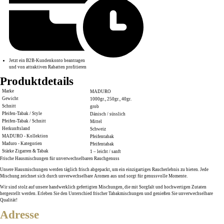
Jetzt ein B2B-Kundenkonto beantragen
und von attraktiven Rabatten profitieren
Produktdetails
Marke
MADURO
Gewicht
1000gr., 250gr., 40gr.
Schnitt
grob
Pfeifen-Tabak / Style
Dänisch / süsslich
Pfeifen-Tabak / Schnitt
Mittel
Herkunftsland
Schweiz
MADURO - Kollektion
Pfeifentabak
Maduro - Kategorien
Pfeifentabak
Stärke Zigarren & Tabak
1 – leicht / sanft
Frische Hausmischungen für unverwechselbaren Rauchgenuss
Unsere
Hausmischungen
werden täglich frisch abgepackt, um ein einzigartiges
Raucherlebnis
zu bieten. Jede
Mischung zeichnet sich durch unverwechselbare
Aromen
aus und sorgt für genussvolle Momente.
Wir sind stolz auf unsere handwerklich gefertigten Mischungen, die mit Sorgfalt und hochwertigen Zutaten
hergestellt werden. Erleben Sie den Unterschied frischer Tabakmischungen und genießen Sie unverwechselbare
Qualität!
Adresse