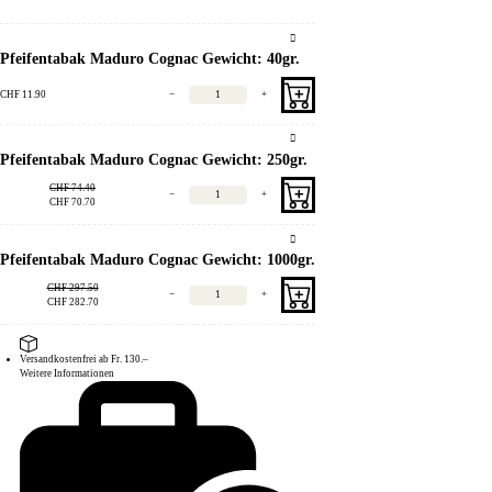
Pfeifentabak Maduro Cognac Gewicht: 40gr.
CHF
11.90
−
+
Pfeifentabak Maduro Cognac Gewicht: 250gr.
CHF
74.40
−
+
CHF
70.70
Pfeifentabak Maduro Cognac Gewicht: 1000gr.
CHF
297.50
−
+
CHF
282.70
Versandkostenfrei ab Fr. 130.–
Weitere Informationen