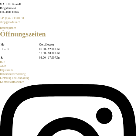
MADURO GmbH
Ringstrasse 4
CH
-
4600
Olten
+41 (0)62 213 04 50
shop@maduro.ch
Routenplaner
Öffnungszeiten
Mo
Geschlossen
Di – Fr
09.00 - 12.00 Uhr
13.30 - 18.30 Uhr
Sa
09.00 - 17.00 Uhr
B2B
AGB
Impressum
Datenschutzerklärung
Lieferung und Abholung
Kontakt aufnahemen