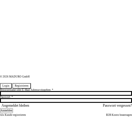
© 2026 MADURO GmbH
Login
Registrieren
Benutzername oder E-Mail Adresse eingeben
*
Passwort
*
Angemeldet bleiben
Passwort vergessen?
Anmelden
Als Kunde registrieren
B2B Konto beantragen