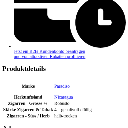
Jetzt ein B2B-Kundenkonto beantragen
und von attraktiven Rabatten profitieren
Produktdetails
Marke
Paradiso
Herkunftsland
Nicaragua
Zigarren - Grösse +/-
Robusto
Stärke Zigarren & Tabak
4 – gehaltvoll / füllig
Zigarren - Süss / Herb
halb-trocken