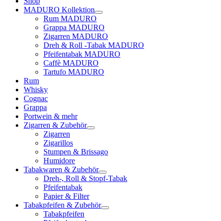
Shop
MADURO Kollektion
Rum MADURO
Grappa MADURO
Zigarren MADURO
Dreh & Roll -Tabak MADURO
Pfeifentabak MADURO
Caffè MADURO
Tartufo MADURO
Rum
Whisky
Cognac
Grappa
Portwein & mehr
Zigarren & Zubehör
Zigarren
Zigarillos
Stumpen & Brissago
Humidore
Tabakwaren & Zubehör
Dreh-, Roll & Stopf-Tabak
Pfeifentabak
Papier & Filter
Tabakpfeifen & Zubehör
Tabakpfeifen