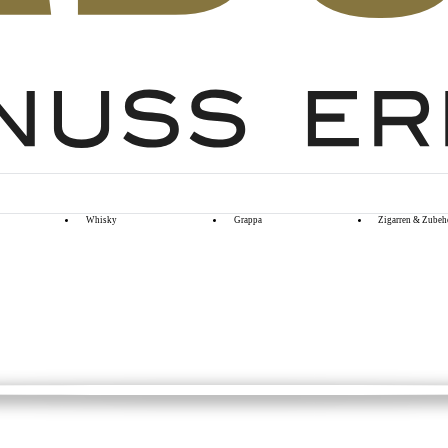
Whisky
Grappa
Zigarren & Zubeh