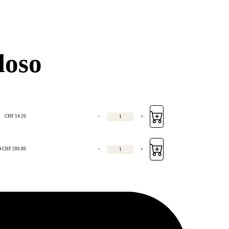
loso
CHF
14.20
−
+
0
CHF
280.80
−
+