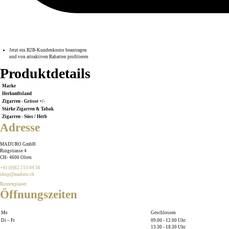
Jetzt ein B2B-Kundenkonto beantragen
und von attraktiven Rabatten profitieren
Produktdetails
Marke
Herkunftsland
Zigarren - Grösse +/-
Stärke Zigarren & Tabak
Zigarren - Süss / Herb
Adresse
MADURO GmbH
Ringstrasse 4
CH
-
4600
Olten
+41 (0)62 213 04 50
shop@maduro.ch
Routenplaner
Öffnungszeiten
Mo
Geschlossen
Di – Fr
09.00 - 12.00 Uhr
13.30 - 18.30 Uhr