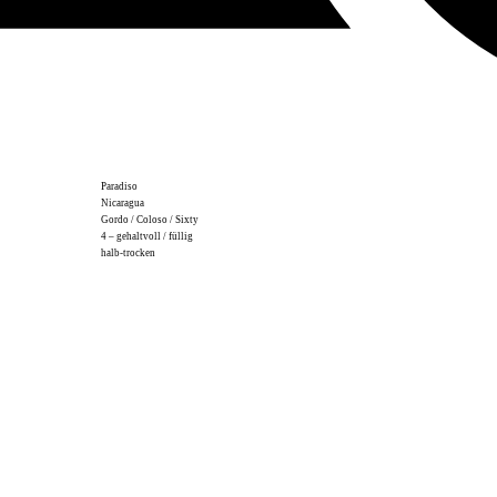
Paradiso
Nicaragua
Gordo / Coloso / Sixty
4 – gehaltvoll / füllig
halb-trocken