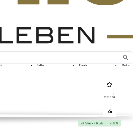
ör
Kaffee
Events
Marken
0
CHF
0.00
24 Stück / Kiste
-18
%