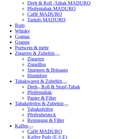
Dreh & Roll -Tabak MADURO
Pfeifentabak MADURO
Caffè MADURO
Tartufo MADURO
Rum
Whisky
Cognac
Grappa
Portwein & mehr
Zigarren & Zubehör
Zigarren
Zigarillos
Stumpen & Brissago
Humidore
Tabakwaren & Zubehör
Dreh-, Roll & Stopf-Tabak
Pfeifentabak
Papier & Filter
Tabakpfeifen & Zubehör
Tabakpfeifen
Pfeifenbesteck
Reinigung & Filter
Kaffee
Caffè MADURO
Kaffee Pads (E.S.E)