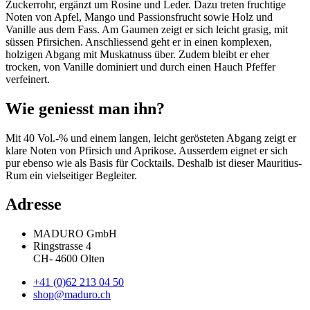
Zuckerrohr, ergänzt um Rosine und Leder. Dazu treten fruchtige
Noten von Apfel, Mango und Passionsfrucht sowie Holz und
Vanille aus dem Fass. Am Gaumen zeigt er sich leicht grasig, mit
süssen Pfirsichen. Anschliessend geht er in einen komplexen,
holzigen Abgang mit Muskatnuss über. Zudem bleibt er eher
trocken, von Vanille dominiert und durch einen Hauch Pfeffer
verfeinert.
Wie geniesst man ihn?
Mit 40 Vol.-% und einem langen, leicht gerösteten Abgang zeigt er
klare Noten von Pfirsich und Aprikose. Ausserdem eignet er sich
pur ebenso wie als Basis für Cocktails. Deshalb ist dieser Mauritius-
Rum ein vielseitiger Begleiter.
Adresse
MADURO GmbH
Ringstrasse 4
CH
-
4600
Olten
+41 (0)62 213 04 50
shop@maduro.ch