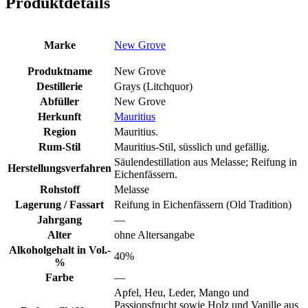
Produktdetails
Marke
New Grove
Produktname
New Grove
Destillerie
Grays (Litchquor)
Abfüller
New Grove
Herkunft
Mauritius
Region
Mauritius.
Rum-Stil
Mauritius-Stil, süsslich und gefällig.
Säulendestillation aus Melasse; Reifung in
Herstellungsverfahren
Eichenfässern.
Rohstoff
Melasse
Lagerung / Fassart
Reifung in Eichenfässern (Old Tradition)
Jahrgang
—
Alter
ohne Altersangabe
Alkoholgehalt in Vol.-
40%
%
Farbe
—
Apfel, Heu, Leder, Mango und
Passionsfrucht sowie Holz und Vanille aus