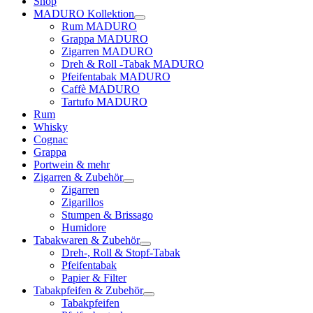
Shop
MADURO Kollektion
Rum MADURO
Grappa MADURO
Zigarren MADURO
Dreh & Roll -Tabak MADURO
Pfeifentabak MADURO
Caffè MADURO
Tartufo MADURO
Rum
Whisky
Cognac
Grappa
Portwein & mehr
Zigarren & Zubehör
Zigarren
Zigarillos
Stumpen & Brissago
Humidore
Tabakwaren & Zubehör
Dreh-, Roll & Stopf-Tabak
Pfeifentabak
Papier & Filter
Tabakpfeifen & Zubehör
Tabakpfeifen