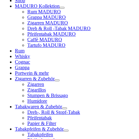
Shop
MADURO Kollektion
Rum MADURO
Grappa MADURO
Zigarren MADURO
Dreh & Roll -Tabak MADURO
Pfeifentabak MADURO
Caffè MADURO
Tartufo MADURO
Rum
Whisky
Cognac
Grappa
Portwein & mehr
Zigarren & Zubehör
Zigarren
Zigarillos
Stumpen & Brissago
Humidore
Tabakwaren & Zubehör
Dreh-, Roll & Stopf-Tabak
Pfeifentabak
Papier & Filter
Tabakpfeifen & Zubehör
Tabakpfeifen