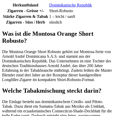
Herkunftsland
Dominikanische Republik
Zigarren - Grösse +/-
Short-Robusto
Stärke Zigarren & Tabak
1 – leicht / sanft
Zigarren - Süss / Herb
süsslich
Was ist die Montosa Orange Short
Robusto?
Die Montosa Orange Short Robusto gehört zur Montosa-Serie von
Arnold André Dominicana S.A.S. und stammt aus der
Dominikanischen Republik. Das Unternehmen ist eine Tochter des
deutschen Traditionshauses Arnold André, das über 200 Jahre
Erfahrung in der Tabakbranche mitbringt. Zudem feilten die Master
Blender rund drei Jahre an der Rezeptur dieser handgerollten
Longfiller-Zigarre im kompakten Short-Robusto-Format.
Welche Tabakmischung steckt darin?
Die Einlage besteht aus dominikanischem Criollo- und Piloto-
Tabak. Dazu dient ein Sumatra-Tabak aus Mexiko als Umblatt,
während ein ecuadorianisches Connecticut-Shade-Deckblatt für die
helle Farbe sorgt. Dadurch entsteht eine feine, ausgewogene