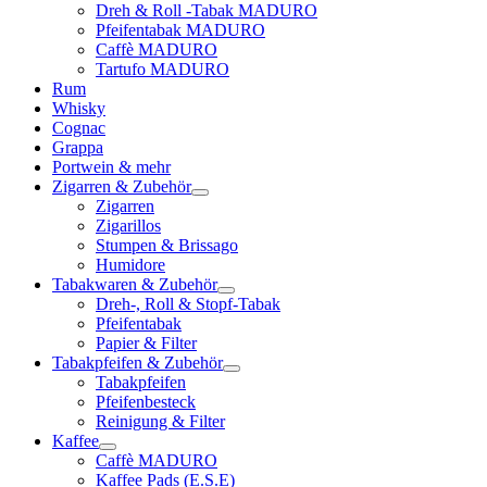
Dreh & Roll -Tabak MADURO
Pfeifentabak MADURO
Caffè MADURO
Tartufo MADURO
Rum
Whisky
Cognac
Grappa
Portwein & mehr
Zigarren & Zubehör
Zigarren
Zigarillos
Stumpen & Brissago
Humidore
Tabakwaren & Zubehör
Dreh-, Roll & Stopf-Tabak
Pfeifentabak
Papier & Filter
Tabakpfeifen & Zubehör
Tabakpfeifen
Pfeifenbesteck
Reinigung & Filter
Kaffee
Caffè MADURO
Kaffee Pads (E.S.E)