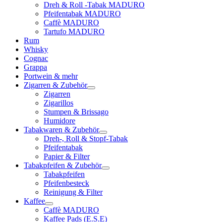
Dreh & Roll -Tabak MADURO
Pfeifentabak MADURO
Caffè MADURO
Tartufo MADURO
Rum
Whisky
Cognac
Grappa
Portwein & mehr
Zigarren & Zubehör
Zigarren
Zigarillos
Stumpen & Brissago
Humidore
Tabakwaren & Zubehör
Dreh-, Roll & Stopf-Tabak
Pfeifentabak
Papier & Filter
Tabakpfeifen & Zubehör
Tabakpfeifen
Pfeifenbesteck
Reinigung & Filter
Kaffee
Caffè MADURO
Kaffee Pads (E.S.E)