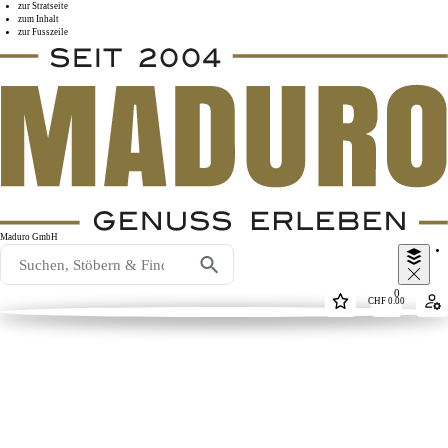
zur Stratseite
zum Inhalt
zur Fusszeile
Maduro GmbH
0
CHF
0.00