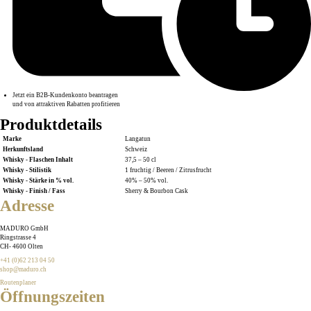
Jetzt ein B2B-Kundenkonto beantragen
und von attraktiven Rabatten profitieren
Produktdetails
Marke
Langatun
Herkunftsland
Schweiz
Whisky - Flaschen Inhalt
37,5 – 50 cl
Whisky - Stilistik
1 fruchtig / Beeren / Zitrusfrucht
Whisky - Stärke in % vol.
40% – 50% vol.
Whisky - Finish / Fass
Sherry & Bourbon Cask
Adresse
MADURO GmbH
Ringstrasse 4
CH
-
4600
Olten
+41 (0)62 213 04 50
shop@maduro.ch
Routenplaner
Öffnungszeiten