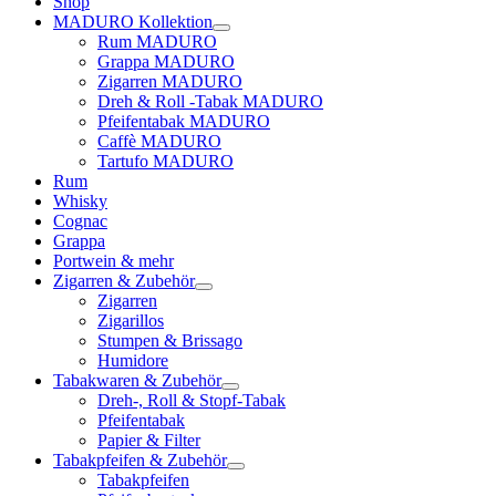
Shop
MADURO Kollektion
Rum MADURO
Grappa MADURO
Zigarren MADURO
Dreh & Roll -Tabak MADURO
Pfeifentabak MADURO
Caffè MADURO
Tartufo MADURO
Rum
Whisky
Cognac
Grappa
Portwein & mehr
Zigarren & Zubehör
Zigarren
Zigarillos
Stumpen & Brissago
Humidore
Tabakwaren & Zubehör
Dreh-, Roll & Stopf-Tabak
Pfeifentabak
Papier & Filter
Tabakpfeifen & Zubehör
Tabakpfeifen