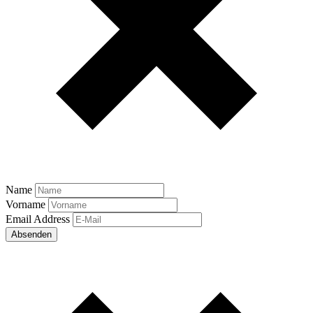
Name
Vorname
Email Address