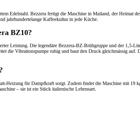
ertem Edelstahl. Bezzera fertigt die Maschine in Mailand, der Heimat
nd jahrhundertelange Kaffeekultur in jede Küche.
zera BZ10?
ter Leistung. Die legendäre Bezzera-BZ-Brühgruppe und der 1,5-Liter
eitet die Vibrationspumpe ruhig und baut den Druck gleichmässig auf. 
?
Watt-Heizung für Dampfkraft sorgt. Zudem findet die Maschine mit 19 
schine – sie ist ein Stück italienische Lebensart.