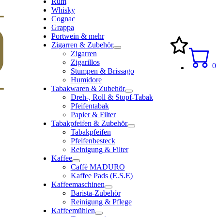
Rum
Whisky
Cognac
Grappa
Portwein & mehr
Zigarren & Zubehör
Zigarren
Zigarillos
0
Stumpen & Brissago
Humidore
Tabakwaren & Zubehör
Dreh-, Roll & Stopf-Tabak
Pfeifentabak
Papier & Filter
Tabakpfeifen & Zubehör
Tabakpfeifen
Pfeifenbesteck
Reinigung & Filter
Kaffee
Caffè MADURO
Kaffee Pads (E.S.E)
Kaffeemaschinen
Barista-Zubehör
Reinigung & Pflege
Kaffeemühlen