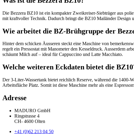
Was ist die Bezzera BZ10?
Die Bezzera BZ10 ist ein kompakter Zweikreiser-Siebträger aus poli
mit kraftvoller Technik. Dadurch bringt die BZ10 Mailänder Design u
Wie arbeitet die BZ-Brühgruppe der Bez
Hinter dem schicken Äusseren steckt eine Maschine von bemerkenswer
regelt ein Pressostat mit Manometer den Kesseldruck. Ausserdem arb
schäumt Milch auf – ideal für Cappuccino und Latte Macchiato.
Welche weiteren Eckdaten bietet die BZ10
Der 3-Liter-Wassertank bietet reichlich Reserve, während die 1400-
Arbeitsfläche Platz. Somit ist diese Maschine mehr als eine Espressoma
Adresse
MADURO GmbH
Ringstrasse 4
CH
-
4600
Olten
+41 (0)62 213 04 50