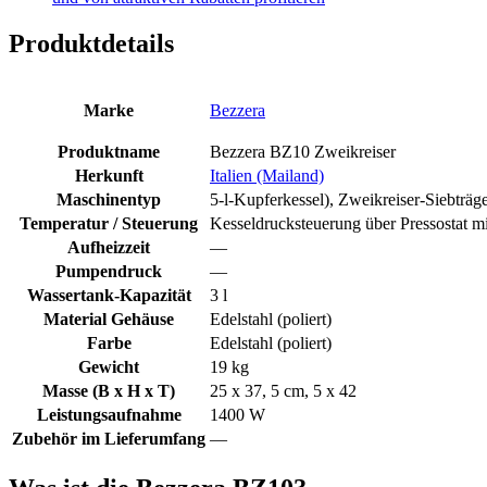
Produktdetails
Marke
Bezzera
Produktname
Bezzera BZ10 Zweikreiser
Herkunft
Italien (Mailand)
Maschinentyp
5-l-Kupferkessel), Zweikreiser-Siebtr
Temperatur / Steuerung
Kesseldrucksteuerung über Pressostat 
Aufheizzeit
—
Pumpendruck
—
Wassertank-Kapazität
3 l
Material Gehäuse
Edelstahl (poliert)
Farbe
Edelstahl (poliert)
Gewicht
19 kg
Masse (B x H x T)
25 x 37, 5 cm, 5 x 42
Leistungsaufnahme
1400 W
Zubehör im Lieferumfang
—