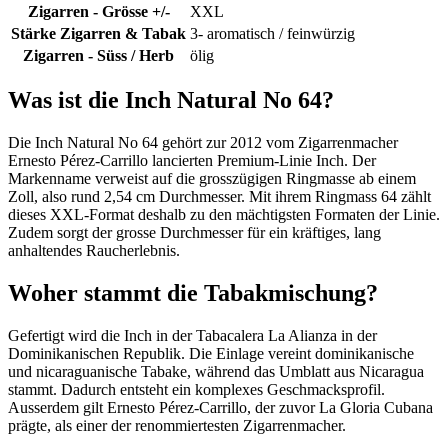
Zigarren - Grösse +/-
XXL
Stärke Zigarren & Tabak
3- aromatisch / feinwürzig
Zigarren - Süss / Herb
ölig
Was ist die Inch Natural No 64?
Die Inch Natural No 64 gehört zur 2012 vom Zigarrenmacher
Ernesto Pérez-Carrillo lancierten Premium-Linie Inch. Der
Markenname verweist auf die grosszügigen Ringmasse ab einem
Zoll, also rund 2,54 cm Durchmesser. Mit ihrem Ringmass 64 zählt
dieses XXL-Format deshalb zu den mächtigsten Formaten der Linie.
Zudem sorgt der grosse Durchmesser für ein kräftiges, lang
anhaltendes Raucherlebnis.
Woher stammt die Tabakmischung?
Gefertigt wird die Inch in der Tabacalera La Alianza in der
Dominikanischen Republik. Die Einlage vereint dominikanische
und nicaraguanische Tabake, während das Umblatt aus Nicaragua
stammt. Dadurch entsteht ein komplexes Geschmacksprofil.
Ausserdem gilt Ernesto Pérez-Carrillo, der zuvor La Gloria Cubana
prägte, als einer der renommiertesten Zigarrenmacher.