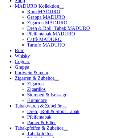
Shop
MADURO Kollektion
Rum MADURO
Grappa MADURO
Zigarren MADURO
Dreh & Roll -Tabak MADURO
Pfeifentabak MADURO
Caffè MADURO
Tartufo MADURO
Rum
Whisky
Cognac
Grappa
Portwein & mehr
Zigarren & Zubehör
Zigarren
Zigarillos
Stumpen & Brissago
Humidore
Tabakwaren & Zubehör
Dreh-, Roll & Stopf-Tabak
Pfeifentabak
Papier & Filter
Tabakpfeifen & Zubehör
Tabakpfeifen