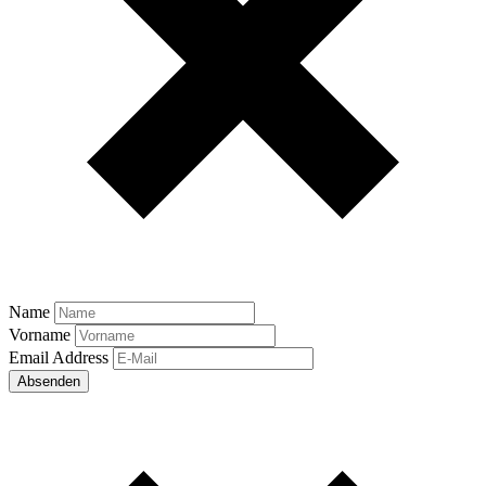
Name
Vorname
Email Address