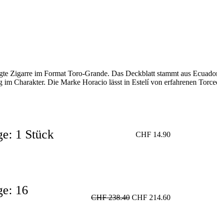
tigte Zigarre im Format Toro-Grande. Das Deckblatt stammt aus Ecuado
lig im Charakter. Die Marke Horacio lässt in Estelí von erfahrenen Torce
e: 1 Stück
CHF
14.90
e: 16
CHF
238.40
CHF
214.60