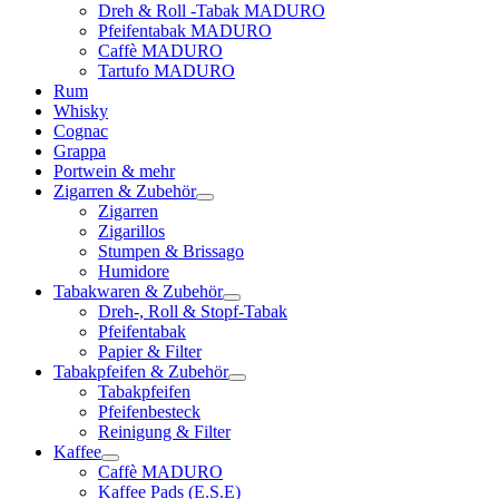
Dreh & Roll -Tabak MADURO
Pfeifentabak MADURO
Caffè MADURO
Tartufo MADURO
Rum
Whisky
Cognac
Grappa
Portwein & mehr
Zigarren & Zubehör
Zigarren
Zigarillos
Stumpen & Brissago
Humidore
Tabakwaren & Zubehör
Dreh-, Roll & Stopf-Tabak
Pfeifentabak
Papier & Filter
Tabakpfeifen & Zubehör
Tabakpfeifen
Pfeifenbesteck
Reinigung & Filter
Kaffee
Caffè MADURO
Kaffee Pads (E.S.E)