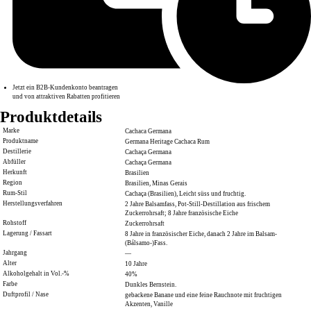
Jetzt ein B2B-Kundenkonto beantragen
und von attraktiven Rabatten profitieren
Produktdetails
Marke
Cachaca Germana
Produktname
Germana Heritage Cachaca Rum
Destillerie
Cachaça Germana
Abfüller
Cachaça Germana
Herkunft
Brasilien
Region
Brasilien, Minas Gerais
Rum-Stil
Cachaça (Brasilien), Leicht süss und fruchtig.
Herstellungsverfahren
2 Jahre Balsamfass, Pot-Still-Destillation aus frischem
Zuckerrohrsaft; 8 Jahre französische Eiche
Rohstoff
Zuckerrohrsaft
Lagerung / Fassart
8 Jahre in französischer Eiche, danach 2 Jahre im Balsam-
(Bálsamo-)Fass.
Jahrgang
—
Alter
10 Jahre
Alkoholgehalt in Vol.-%
40%
Farbe
Dunkles Bernstein.
Duftprofil / Nase
gebackene Banane und eine feine Rauchnote mit fruchtigen
Akzenten, Vanille