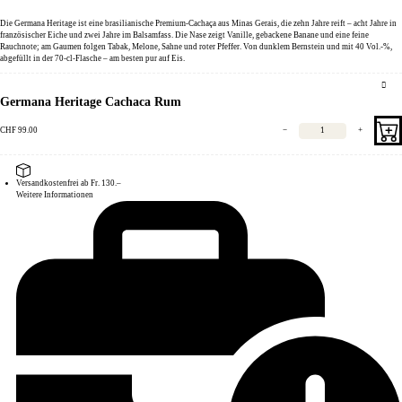
Die Germana Heritage ist eine brasilianische Premium-Cachaça aus Minas Gerais, die zehn Jahre reift – acht Jahre in
französischer Eiche und zwei Jahre im Balsamfass. Die Nase zeigt Vanille, gebackene Banane und eine feine
Rauchnote; am Gaumen folgen Tabak, Melone, Sahne und roter Pfeffer. Von dunklem Bernstein und mit 40 Vol.-%,
abgefüllt in der 70-cl-Flasche – am besten pur auf Eis.
Germana Heritage Cachaca Rum
CHF
99.00
−
+
Versandkostenfrei ab Fr. 130.–
Weitere Informationen