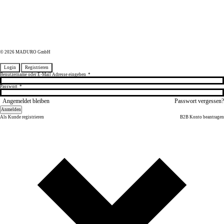
© 2026 MADURO GmbH
Login
Registrieren
Benutzername oder E-Mail Adresse eingeben
*
Passwort
*
Angemeldet bleiben
Passwort vergessen?
Anmelden
Als Kunde registrieren
B2B Konto beantragen