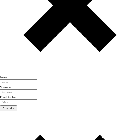
Name
Vorname
Email Address