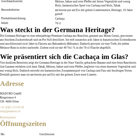
Geschmacksnoten
Melone, Sahne und roter Pfeffer mit feiner Vegetalität und wenig
Holz; harmonisches Spiel von Cachaça und Holz, Tabak
Besonderheiten
am besten pur auf Eis mit grüner Limettenzeste, Heritage; 10 Jahre
gereift
Produktbezeichnung
Cachaça
Inhalt
70 cl
Was steckt in der Germana Heritage?
Die Germana Heritage ist eine zehnjaehrige Premium-Cachaça aus Brasilien, genauer aus Minas Gerais, gewonnen
aus frischem Zuckerrohrsaft und im Pot Still destilliert. Sie reift zunaechst acht Jahre in französischen Eichenfässern
und anschliessend zwei Jahre in Fässern aus Balsamholz (Bálsamo). Dadurch gewinnt sie eine Tiefe, die jedem
Melasse-Rum in nichts nachsteht. Zudem wird sie mit 40 Vol.-% in der 70-cl-Flasche abgefüllt.
Wie präsentiert sich die Cachaça im Glas?
Von dunklem Bernstein zeigt die Germana Heritage in der Nase Vanille, gebackene Banane und eine feine Rauchnote.
Am Gaumen entfalten sich dazu Tabak, Melone, Sahne und roter Pfeffer, begleitet von einer dezenten Vegetalität und
nur wenig Holz. Dadurch entsteht ein harmonisches Zusammenspiel von Cachaça und Fass mit fruchtigen Noten.
Deshalb geniesst man sie am besten pur auf Eis mit der grünen Zeste einer Limette.
Adresse
MADURO GmbH
Ringstrasse 4
CH
-
4600
Olten
+41 (0)62 213 04 50
shop@maduro.ch
Routenplaner
Öffnungszeiten
Mo
Geschlossen