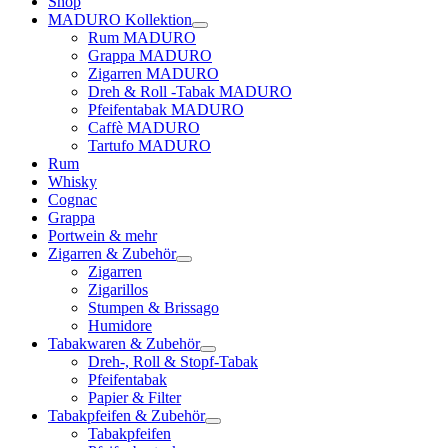
Shop
MADURO Kollektion
Rum MADURO
Grappa MADURO
Zigarren MADURO
Dreh & Roll -Tabak MADURO
Pfeifentabak MADURO
Caffè MADURO
Tartufo MADURO
Rum
Whisky
Cognac
Grappa
Portwein & mehr
Zigarren & Zubehör
Zigarren
Zigarillos
Stumpen & Brissago
Humidore
Tabakwaren & Zubehör
Dreh-, Roll & Stopf-Tabak
Pfeifentabak
Papier & Filter
Tabakpfeifen & Zubehör
Tabakpfeifen