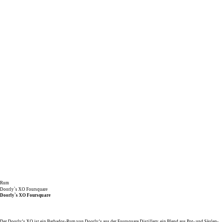
Rum
Doorly`s XO Foursquare
Doorly`s XO Foursquare
Der Doorly’s XO ist ein Barbados-Rum von Doorly’s aus der Foursquare Distillery, ein Blend aus Pot- und Säulen-