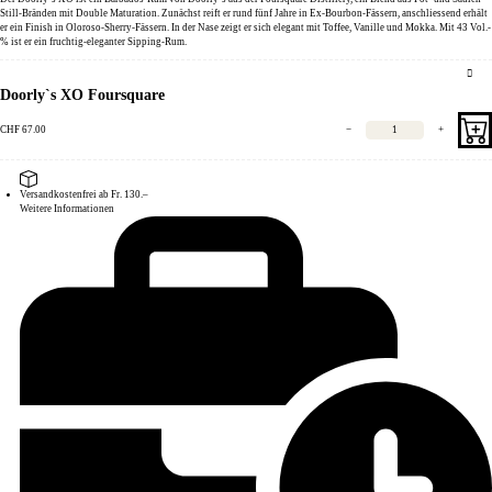
Still-Bränden mit Double Maturation. Zunächst reift er rund fünf Jahre in Ex-Bourbon-Fässern, anschliessend erhält
er ein Finish in Oloroso-Sherry-Fässern. In der Nase zeigt er sich elegant mit Toffee, Vanille und Mokka. Mit 43 Vol.-
% ist er ein fruchtig-eleganter Sipping-Rum.
Doorly`s XO Foursquare
CHF
67.00
−
+
Versandkostenfrei ab Fr. 130.–
Weitere Informationen