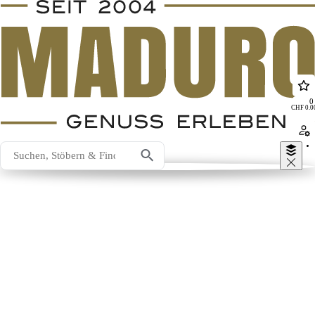
0
CHF
0.0