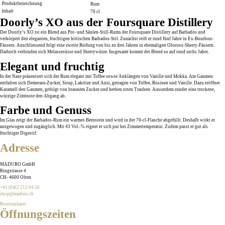
Produktbezeichnung
Rum
Inhalt
70 cl
Doorly’s XO aus der Foursquare Distillery
Der Doorly’s XO ist ein Blend aus Pot- und Säulen-Still-Rums der Foursquare Distillery auf Barbados und
verkörpert den eleganten, fruchtigen britischen Barbados-Stil. Zunächst reift er rund fünf Jahre in Ex-Bourbon-
Fässern. Anschliessend folgt eine zweite Reifung von bis zu drei Jahren in ehemaligen Oloroso-Sherry-Fässern.
Dadurch verbinden sich Melassesüsse und Sherrywürze. Insgesamt kommt der Blend so auf rund sechs Jahre.
Elegant und fruchtig
In der Nase präsentiert sich der Rum elegant mit Toffee sowie Anklängen von Vanille und Mokka. Am Gaumen
entfalten sich Demerara-Zucker, Sirup, Lakritze und Anis, getragen von Toffee, Rosinen und Vanille. Dazu eröffnet
Karamell den Gaumen, gefolgt von braunem Zucker und herben roten Trauben. Ausserdem rundet eine trockene,
würzige Zimtnote den Abgang ab.
Farbe und Genuss
Im Glas zeigt der Barbados-Rum ein warmes Bernstein und wird in der 70-cl-Flasche abgefüllt. Deshalb wirkt er
ausgewogen und zugänglich. Mit 43 Vol.-% eignet er sich pur bei Zimmertemperatur. Zudem passt er gut als
fruchtiger Digestif.
Adresse
MADURO GmbH
Ringstrasse 4
CH
-
4600
Olten
+41 (0)62 213 04 50
shop@maduro.ch
Routenplaner
Öffnungszeiten