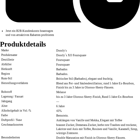
Jetzt ein B2B-Kundenkonto beantragen
und von attraktiven Rabatten profitieren
Produktdetails
Marke
Doorly's
Produktname
Doorly`s XO Foursquare
Destillerie
Foursquare
Abfüller
Foursquare
Herkunft
Barbados
Region
Barbados.
Rum-Stil
Britischer Stil (Barbados), elegant und fruchtig.
Herstellungsverfahren
Blend aus Pot- und Säulendestillation; rund 5 Jahre Ex-Bourbon,
Finish bis zu 3 Jahre in Oloroso-Sherry-Fässern.
Rohstoff
Melasse
Lagerung / Fassart
bis zu 3 Jahre Oloroso-Sherry-Finish, Rund 5 Jahre Ex-Bourbon
Jahrgang
—
Alter
6 Jahre
Alkoholgehalt in Vol.-%
43%
Farbe
Bernstein.
Duftprofil / Nase
Anklängen von Vanille und Mokka, Elegant mit Toffee
Geschmacksnoten
brauner Zucker, Demerara-Zucker, herbe rote Trauben und trockene,
Lakritze und Anis mit Toffee, Rosinen und Vanille; Karamell, Sirup,
würzige Zimtnote.
Besonderheiten
Double Maturation mit Finish in Oloroso-Sherry-Fässern.