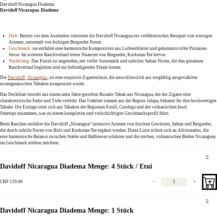
Davidoff Nicaragua Diadema
Davidoff Nicaragua Diadema
Duft:
Bereits vor dem Anzünden verströmt die
Davidoff Nicaragua
ein
verführerisches Bouquet von würzigen
Aromen
, untermalt von
holzigen
Bergzeder
Noten
.
Geschmack:
sie entfaltet eine
harmonische Komposition
aus
Lorbeerblätter
und geheimnisvoller
Pistazien-
Süsse
. Im weiteren Rauchverlauf treten Nuancen von
Bergzeder
,
Kurkuma-Tee
hervor.
Nachklang:
Das Finish ist
angenehm
, mit voller Automatik und
subtilen
Safran-N
oten
, die den gesamten
Rauchverlauf begleiten und ein
befriedigendes Finale
bieten.
Die
Davidoff „Nicaragua
„
ist eine
exquisite Zigarrenlinie
, die
ausschliesslich aus sorgfältig ausgewählten
nicaraguanischen Tabaken
komponiert wurde.
Das
Deckblatt
besteht aus einem
zehn Jahre gereiften Rosado-Tabak aus Nicaragua
, der der
Zigarre eine
charakteristische Farbe und Tiefe
verleiht. Das
Umblatt stammt aus der Region Jalapa
, bekannt für ihre
hochwertigen
Tabake
. Die
Einlage setzt sich aus Tabaken der Regionen Estelí, Condega und der vulkanischen Insel
Ometepe
zusammen, was zu einem
komplexen und vielschichtigen Geschmacksprofil
führt.
Beim
Rauchen
entfaltet die
Davidoff „Nicaragua“
intensive Aromen von frischen Gewürzen
,
Safran
und
Bergzeder
,
die durch
subtile Noten von Holz
und
Kurkuma-Tee
ergänzt werden. Diese Linie richtet sich an
Aficionados
, die
eine
harmonische Balance zwischen Stärke und Raffinesse
schätzen und die
reichen, vulkanischen Böden Nicaraguas
im Geschmack erleben
möchten.
Davidoff Nicaragua Diadema Menge: 4 Stück / Etui
CHF
120.00
−
+
Davidoff Nicaragua Diadema Menge: 1 Stück