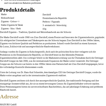
und von attraktiven Rabatten profitieren
Produktdetails
Marke
Davidoff
Herkunftsland
Dominikanische Republik
Zigarren - Grösse +/-
Perfecto / Figurado
Stärke Zigarren & Tabak
3- aromatisch / feinwürzig
Zigarren - Süss / Herb
ölig
Davidoff Zigarren – Tradition, Qualität und Meisterhandwerk aus der Schweiz
Die Marke
Davidoff
wurde 1968 von
Zino Davidoff
, einem Pionier und Innovator der Zigarrenindustrie, gegründet.
Als erfolgreicher Unternehmer und Tabakexperte aus der Schweiz begann Zino Davidoff in den
1960er Jahren
,
Zigarren von höchster
Qualität
und
Perfektion
zu produzieren. Schnell wurde
Davidoff
zu einem Synonym
für
Luxus
,
Exklusivität
und aussergewöhnliche
Handwerkskunst
.
Anfangs wurden die Zigarren in
Kuba
hergestellt, doch nach der politischen Krise dort verlagerte sich die
Produktion in die
Dominikanische Republik
, wo Davidoff heute zu den führenden
Premium-
Zigarrenherstellern
zählt. Ein wichtiger Schritt in der Markenentwicklung war die Übernahme durch die
Oettinger
Davidoff Gruppe
im Jahr 2006, was die
internationale Expansion
der Marke weiter vorantrieb. Die
Oettinger
Gruppe
aus der Schweiz war bereits in den 1990er Jahren eine Partnerschaft mit Zino Davidoff eingegangen, bevor
die vollständige Kontrolle übernommen wurde.
Unter der Leitung von Dr.
Hans-Karl Schneider
, dem damaligen CEO der
Oettinger Davidoff Gruppe
, wurde die
Marke weiter ausgebaut und in der internationalen Zigarrenwelt etabliert.
Davidoff
Zigarren zeichnen sich durch ihre
aussergewöhnliche Qualität
, ihre
traditionelle Fertigung
und ihre
einzigartige
Aromenvielfalt
aus, die sie zu einem bevorzugten Genuss für Zigarrenliebhaber weltweit machen.
Diese
Premiumzigarren
bieten ein unverwechselbares Raucherlebnis, das auf jahrelanger Erfahrung und perfektem
Handwerk basiert.
Adresse
MADURO GmbH