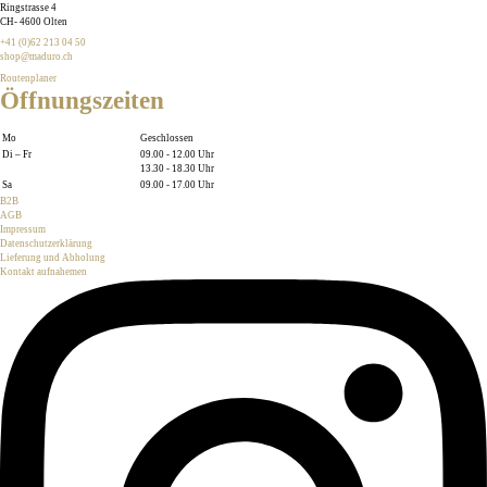
Ringstrasse 4
CH
-
4600
Olten
+41 (0)62 213 04 50
shop@maduro.ch
Routenplaner
Öffnungszeiten
Mo
Geschlossen
Di – Fr
09.00 - 12.00 Uhr
13.30 - 18.30 Uhr
Sa
09.00 - 17.00 Uhr
B2B
AGB
Impressum
Datenschutzerklärung
Lieferung und Abholung
Kontakt aufnahemen