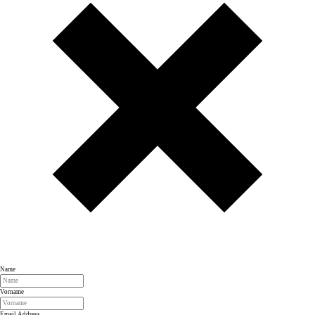
Name
Vorname
Email Address