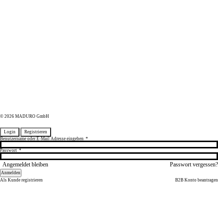
© 2026 MADURO GmbH
Login
Registrieren
Benutzername oder E-Mail Adresse eingeben
*
Passwort
*
Angemeldet bleiben
Passwort vergessen?
Anmelden
Als Kunde registrieren
B2B Konto beantragen