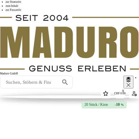
zur Stratseite
zum Inhalt
zur Fusszeile
Maduro GmbH
0
CHF
0.00
20 Stück / Kiste
-10
%