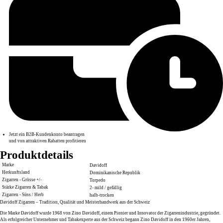
Jetzt ein B2B-Kundenkonto beantragen
und von attraktiven Rabatten profitieren
Produktdetails
Marke
Davidoff
Herkunftsland
Dominikanische Republik
Zigarren - Grösse +/-
Torpedo
Stärke Zigarren & Tabak
2- mild / gefällig
Zigarren - Süss / Herb
halb-trocken
Davidoff Zigarren – Tradition, Qualität und Meisterhandwerk aus der Schweiz
Die Marke
Davidoff
wurde 1968 von
Zino Davidoff
, einem Pionier und Innovator der Zigarrenindustrie, gegründet.
Als erfolgreicher Unternehmer und Tabakexperte aus der Schweiz begann Zino Davidoff in den
1960er Jahren
,