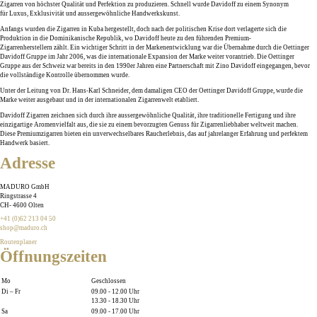
Zigarren von höchster
Qualität
und
Perfektion
zu produzieren. Schnell wurde
Davidoff
zu einem Synonym
für
Luxus
,
Exklusivität
und aussergewöhnliche
Handwerkskunst
.
Anfangs wurden die Zigarren in
Kuba
hergestellt, doch nach der politischen Krise dort verlagerte sich die
Produktion in die
Dominikanische Republik
, wo Davidoff heute zu den führenden
Premium-
Zigarrenherstellern
zählt. Ein wichtiger Schritt in der Markenentwicklung war die Übernahme durch die
Oettinger
Davidoff Gruppe
im Jahr 2006, was die
internationale Expansion
der Marke weiter vorantrieb. Die
Oettinger
Gruppe
aus der Schweiz war bereits in den 1990er Jahren eine Partnerschaft mit Zino Davidoff eingegangen, bevor
die vollständige Kontrolle übernommen wurde.
Unter der Leitung von Dr.
Hans-Karl Schneider
, dem damaligen CEO der
Oettinger Davidoff Gruppe
, wurde die
Marke weiter ausgebaut und in der internationalen Zigarrenwelt etabliert.
Davidoff
Zigarren zeichnen sich durch ihre
aussergewöhnliche Qualität
, ihre
traditionelle Fertigung
und ihre
einzigartige
Aromenvielfalt
aus, die sie zu einem bevorzugten Genuss für Zigarrenliebhaber weltweit machen.
Diese
Premiumzigarren
bieten ein unverwechselbares Raucherlebnis, das auf jahrelanger Erfahrung und perfektem
Handwerk basiert.
Adresse
MADURO GmbH
Ringstrasse 4
CH
-
4600
Olten
+41 (0)62 213 04 50
shop@maduro.ch
Routenplaner
Öffnungszeiten
Mo
Geschlossen
Di – Fr
09.00 - 12.00 Uhr
13.30 - 18.30 Uhr
Sa
09.00 - 17.00 Uhr