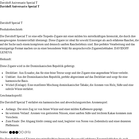
Davidoff Aniversario Special T
Davidoff Aniversario Special T
Davidoff Special T
Produktebeschrieb:
Die
Davidoff Special T
ist eine edle
Torpedo
-Zigarre mit einer
milden bis mittelkräftigen Intensität
, die durch ihre
ausgewogene Aromenvielfalt
überzeugt. Diese Zigarre ist ideal für sowohl
Einsteiger
als auch
erfahrene Raucher
, die
auf der Suche nach einem
komplexen und dennoch sanften Raucherlebnis
sind. Ihre
perfekte Verarbeitung
und das
einzigartige Format
machen sie zu einer besonderen Wahl für anspruchsvolle Zigarrenliebhaber.
DAVIDOFF
GENEVA
Herkunft:
Diese Zigarre wird in der
Dominikanischen Republik
gefertigt.
Deckblatt:
Aus
Ecuador
, das für eine feine Textur sorgt und der Zigarre eine angenehme
Würze
verleiht.
Umblatt:
Aus der
Dominikanischen Republik
, perfekt abgestimmt auf das Deckblatt und sorgt für eine
harmonische Basis.
Wickel (Einlage):
Eine exzellente Mischung dominikanischer Tabake, die Aromen von
Holz
,
Süße
und eine
subtile
Würze
entfaltet.
Geschmacksprofil:
Die
Davidoff Special T
entfaltet ein harmonisches und abwechslungsreiches Aromenspiel:
Anfangs:
Der erste Zug ist von feiner
Würze
und einer milden
Kaffeenote
geprägt.
Im weiteren Verlauf:
Aromen von
gerösteten Nüssen
, einer sanften
Süße
und leichtem
Kakao
kommen zum
Vorschein.
Zum Finale:
Der Abgang bleibt cremig und rund, begleitet von Noten von
Zedernholz
und einer dezenten
Pfeffernote
.
Stärke:
⬤⬤⬤⚪⚪ (3/5)
Die
Davidoff Special T
bietet eine
mittelkräftige
Intensität, die sowohl
erfahrene Zigarrenliebhaber
als auch