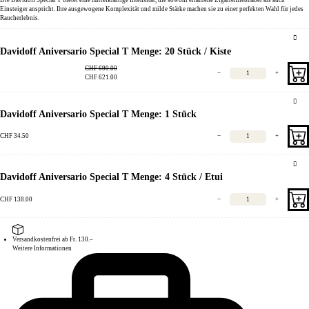
Einsteiger
anspricht. Ihre
ausgewogene Komplexität
und
milde Stärke
machen sie zu einer perfekten Wahl für jedes
Raucherlebnis.
Davidoff Aniversario Special T Menge: 20 Stück / Kiste
CHF
690.00
−
+
CHF
621.00
Davidoff Aniversario Special T Menge: 1 Stück
CHF
34.50
−
+
Davidoff Aniversario Special T Menge: 4 Stück / Etui
CHF
138.00
−
+
Versandkostenfrei ab Fr. 130.–
Weitere Informationen