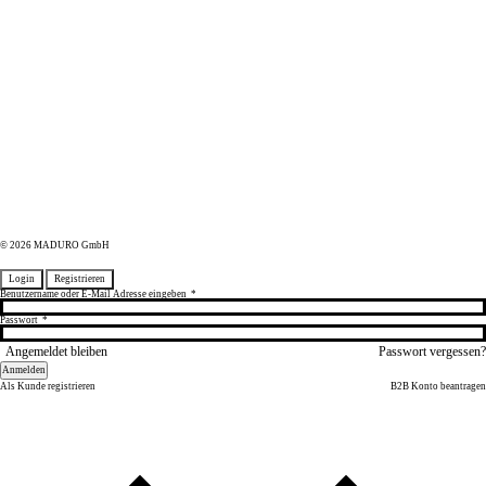
© 2026 MADURO GmbH
Login
Registrieren
Benutzername oder E-Mail Adresse eingeben
*
Passwort
*
Angemeldet bleiben
Passwort vergessen?
Anmelden
Als Kunde registrieren
B2B Konto beantragen