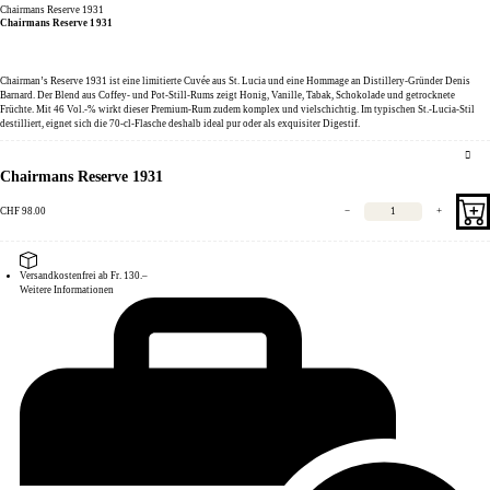
Chairmans Reserve 1931
Chairmans Reserve 1931
Chairman’s Reserve 1931 ist eine limitierte Cuvée aus St. Lucia und eine Hommage an Distillery-Gründer Denis
Barnard. Der Blend aus Coffey- und Pot-Still-Rums zeigt Honig, Vanille, Tabak, Schokolade und getrocknete
Früchte. Mit 46 Vol.-% wirkt dieser Premium-Rum zudem komplex und vielschichtig. Im typischen St.-Lucia-Stil
destilliert, eignet sich die 70-cl-Flasche deshalb ideal pur oder als exquisiter Digestif.
Chairmans Reserve 1931
CHF
98.00
−
+
Versandkostenfrei ab Fr. 130.–
Weitere Informationen