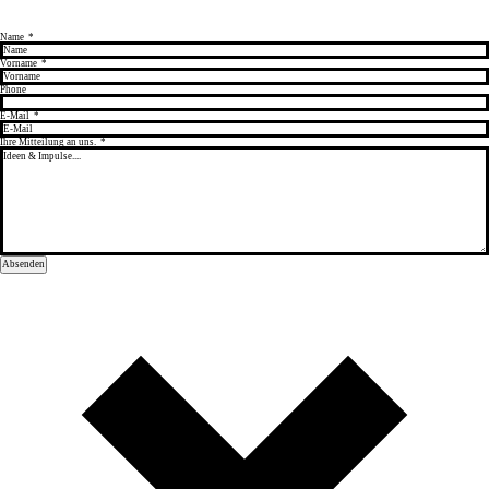
Name
*
Vorname
*
Phone
E-Mail
*
Ihre Mitteilung an uns.
*
Absenden