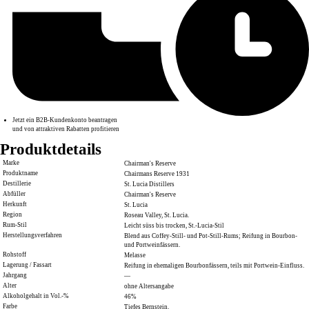
Jetzt ein B2B-Kundenkonto beantragen
und von attraktiven Rabatten profitieren
Produktdetails
Marke
Chairman's Reserve
Produktname
Chairmans Reserve 1931
Destillerie
St. Lucia Distillers
Abfüller
Chairman's Reserve
Herkunft
St. Lucia
Region
Roseau Valley, St. Lucia.
Rum-Stil
Leicht süss bis trocken, St.-Lucia-Stil
Herstellungsverfahren
Blend aus Coffey-Still- und Pot-Still-Rums; Reifung in Bourbon-
und Portweinfässern.
Rohstoff
Melasse
Lagerung / Fassart
Reifung in ehemaligen Bourbonfässern, teils mit Portwein-Einfluss.
Jahrgang
—
Alter
ohne Altersangabe
Alkoholgehalt in Vol.-%
46%
Farbe
Tiefes Bernstein.