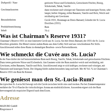
Duftprofil / Nase
geröstete Nüsse und Eichenholz, Getrocknete Früchte, Honig,
Schokolade, Tabak, Vanille
Geschmacksnoten
dann trockener und würziger mit Tanninen und krautigen Noten; sehr
langer, herber Abgang, reifen Bananen, Vanille und Holz, Weich und
reichhaltig mit Gewürzen
Besonderheiten
Cuvée 1931; Hommage an Denis Barnard, Gründer der St. Lucia
Distillers (1931)
Produktbezeichnung
Rum
Inhalt
70 cl
Was ist Chairman’s Reserve 1931?
Chairman’s Reserve 1931 ist eine limitierte Cuvée aus St. Lucia. Sie ehrt Denis Barnard, der 1931 die St. Lucia
Distillers gründete. Der Blend vereint zudem Rums aus dem Coffey Still und aus verschiedenen Pot Stills.
Anschliessend reifen diese Rums in ehemaligen Bourbon- sowie Portweinfässern.
Wie schmeckt die Cuvée aus St. Lucia?
In der Nase duftet der tief bernsteinfarbene Rum nach Honig, Vanille, Tabak, Schokolade und getrockneten Früchten.
Dazu treten geröstete Nüsse und Eichenholz. Am Gaumen wirkt der Rum zunächst weich und reichhaltig, mit
Gewürzen, reifen Bananen, Vanille und Holz. Anschliessend zeigt er sich kräftiger, trockener und würziger, mit
Tanninen und krautigen Noten. Der Abgang bleibt zudem besonders lang und herb. Mit 46 Vol.-% ist Chairman’s
Reserve 1931 ein Rum für Kenner.
Wie geniesst man den St.-Lucia-Rum?
Im typischen St.-Lucia-Stil bewegt sich die Cuvée zwischen leicht süss und trocken. Pur bei Zimmertemperatur
entfaltet die 70-cl-Flasche ihr vielschichtiges Aroma am eindrücklichsten. Ausserdem eignet sich der Rum
hervorragend als exquisiter Digestif nach dem Essen.
Adresse
MADURO GmbH
Ringstrasse 4