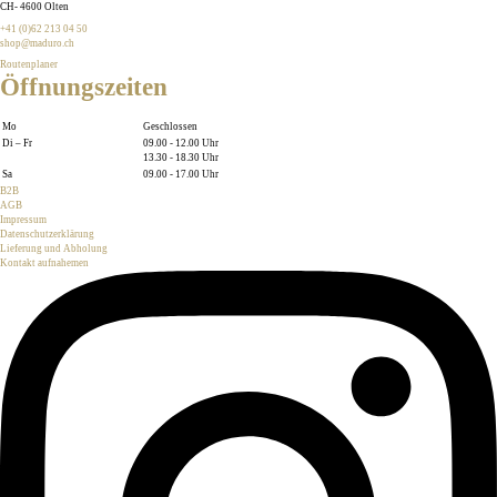
CH
-
4600
Olten
+41 (0)62 213 04 50
shop@maduro.ch
Routenplaner
Öffnungszeiten
Mo
Geschlossen
Di – Fr
09.00 - 12.00 Uhr
13.30 - 18.30 Uhr
Sa
09.00 - 17.00 Uhr
B2B
AGB
Impressum
Datenschutzerklärung
Lieferung und Abholung
Kontakt aufnahemen