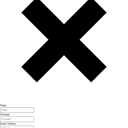
Name
Vorname
Email Address