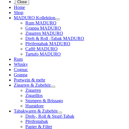
Close
Home
Shop
MADURO Kollektion
Rum MADURO
Grappa MADURO
Zigarren MADURO
Dreh & Roll -Tabak MADURO
Pfeifentabak MADURO
Caffè MADURO
Tartufo MADURO
Rum
Whisky
Cognac
Grappa
Portwein & mehr
Zigarren & Zubehör
Zigarren
Zigarillos
Stumpen & Brissago
Humidore
Tabakwaren & Zubehör
Dreh-, Roll & Stopf-Tabak
Pfeifentabak
Papier & Filter