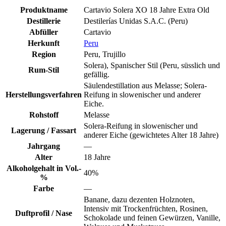
Produktname
Cartavio Solera XO 18 Jahre Extra Old
Destillerie
Destilerías Unidas S.A.C. (Peru)
Abfüller
Cartavio
Herkunft
Peru
Region
Peru, Trujillo
Solera), Spanischer Stil (Peru, süsslich und
Rum-Stil
gefällig.
Säulendestillation aus Melasse; Solera-
Herstellungsverfahren
Reifung in slowenischer und anderer
Eiche.
Rohstoff
Melasse
Solera-Reifung in slowenischer und
Lagerung / Fassart
anderer Eiche (gewichtetes Alter 18 Jahre)
Jahrgang
—
Alter
18 Jahre
Alkoholgehalt in Vol.-
40%
%
Farbe
—
Banane, dazu dezenten Holznoten,
Intensiv mit Trockenfrüchten, Rosinen,
Duftprofil / Nase
Schokolade und feinen Gewürzen, Vanille,