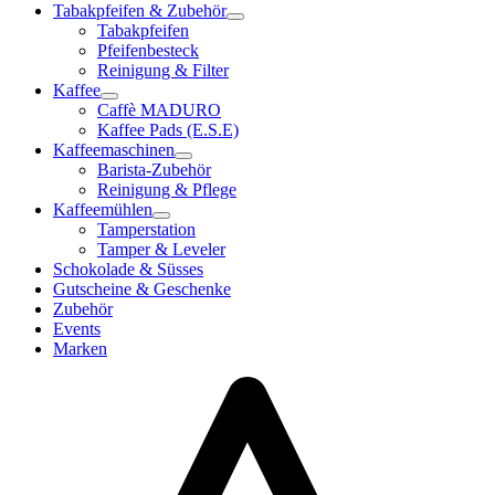
Tabakpfeifen & Zubehör
Tabakpfeifen
Pfeifenbesteck
Reinigung & Filter
Kaffee
Caffè MADURO
Kaffee Pads (E.S.E)
Kaffeemaschinen
Barista-Zubehör
Reinigung & Pflege
Kaffeemühlen
Tamperstation
Tamper & Leveler
Schokolade & Süsses
Gutscheine & Geschenke
Zubehör
Events
Marken