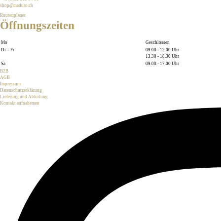
shop@maduro.ch
Routenplaner
Öffnungszeiten
Mo
Geschlossen
Di – Fr
09.00 - 12.00 Uhr
13.30 - 18.30 Uhr
Sa
09.00 - 17.00 Uhr
B2B
AGB
Impressum
Datenschutzerklärung
Lieferung und Abholung
Kontakt aufnahemen