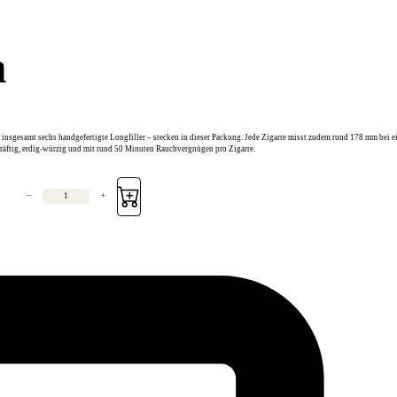
a
– insgesamt sechs handgefertigte Longfiller – stecken in dieser Packung. Jede Zigarre misst zudem rund 178 mm be
äftig, erdig-würzig und mit rund 50 Minuten Rauchvergnügen pro Zigarre.
−
+