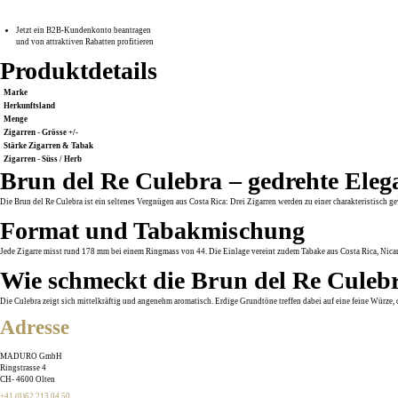
Jetzt ein B2B-Kundenkonto beantragen
und von attraktiven Rabatten profitieren
Produktdetails
Marke
Herkunftsland
Menge
Zigarren - Grösse +/-
Stärke Zigarren & Tabak
Zigarren - Süss / Herb
Brun del Re Culebra – gedrehte Eleg
Die Brun del Re Culebra ist ein seltenes Vergnügen aus Costa Rica: Drei Zigarren werden zu einer charakteristisch 
Format und Tabakmischung
Jede Zigarre misst rund 178 mm bei einem Ringmass von 44. Die Einlage vereint zudem Tabake aus Costa Rica, Nic
Wie schmeckt die Brun del Re Culeb
Die Culebra zeigt sich mittelkräftig und angenehm aromatisch. Erdige Grundtöne treffen dabei auf eine feine Würze, d
Adresse
MADURO GmbH
Ringstrasse 4
CH
-
4600
Olten
+41 (0)62 213 04 50