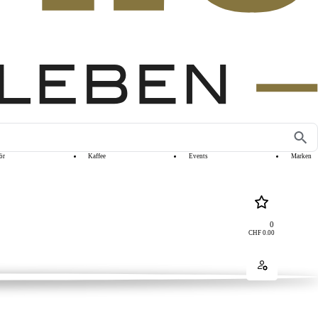
ör
Kaffee
Events
Marken
0
CHF
0.00