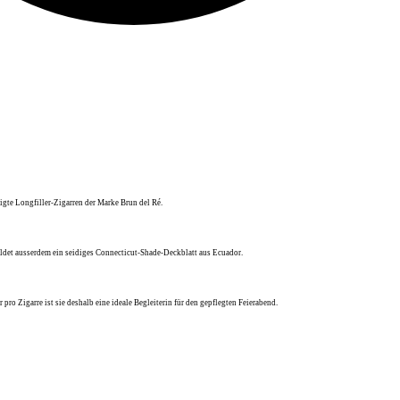
igte Longfiller-Zigarren der Marke Brun del Ré.
ldet ausserdem ein seidiges Connecticut-Shade-Deckblatt aus Ecuador.
ro Zigarre ist sie deshalb eine ideale Begleiterin für den gepflegten Feierabend.