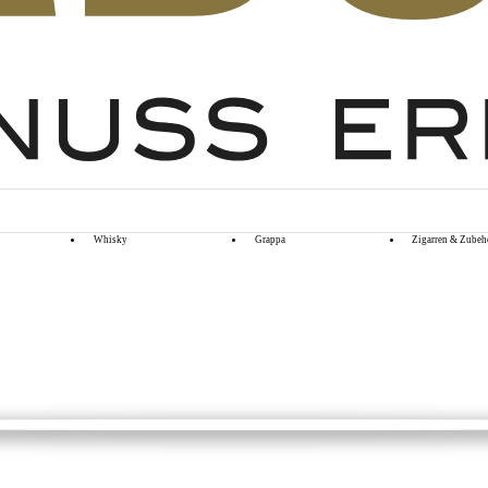
Whisky
Grappa
Zigarren & Zubeh