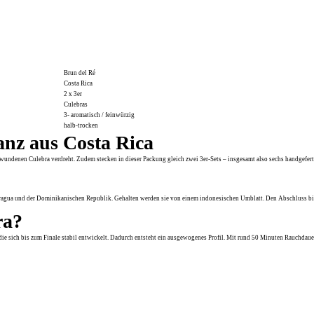
Brun del Ré
Costa Rica
2 x 3er
Culebras
3- aromatisch / feinwürzig
halb-trocken
anz aus Costa Rica
gewundenen Culebra verdreht. Zudem stecken in dieser Packung gleich zwei 3er-Sets – insgesamt also sechs handgefert
aragua und der Dominikanischen Republik. Gehalten werden sie von einem indonesischen Umblatt. Den Abschluss bi
ra?
ie sich bis zum Finale stabil entwickelt. Dadurch entsteht ein ausgewogenes Profil. Mit rund 50 Minuten Rauchdauer p