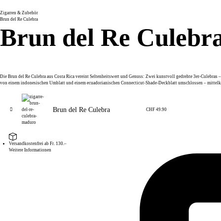
Zigarren & Zubehör
Brun del Re Culebra
Brun del Re Culebr
Die Brun del Re Culebra aus Costa Rica vereint Seltenheitswert und Genuss: Zwei kunstvoll gedrehte 3er-Culebras 
von einem indonesischen Umblatt und einem ecuadorianischen Connecticut-Shade-Deckblatt umschlossen – mittelkr
Brun del Re Culebra
CHF
49.90
Versandkostenfrei ab Fr. 130.–
Weitere Informationen