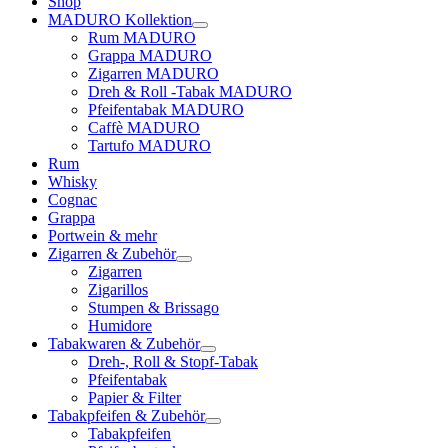
Shop
MADURO Kollektion
Rum MADURO
Grappa MADURO
Zigarren MADURO
Dreh & Roll -Tabak MADURO
Pfeifentabak MADURO
Caffè MADURO
Tartufo MADURO
Rum
Whisky
Cognac
Grappa
Portwein & mehr
Zigarren & Zubehör
Zigarren
Zigarillos
Stumpen & Brissago
Humidore
Tabakwaren & Zubehör
Dreh-, Roll & Stopf-Tabak
Pfeifentabak
Papier & Filter
Tabakpfeifen & Zubehör
Tabakpfeifen