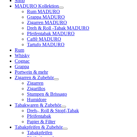
Shop
MADURO Kollektion
Rum MADURO
Grappa MADURO
Zigarren MADURO
Dreh & Roll -Tabak MADURO
Pfeifentabak MADURO
Caffè MADURO
Tartufo MADURO
Rum
Whisky
Cognac
Grappa
Portwein & mehr
Zigarren & Zubehör
Zigarren
Zigarillos
Stumpen & Brissago
Humidore
Tabakwaren & Zubehör
Dreh-, Roll & Stopf-Tabak
Pfeifentabak
Papier & Filter
Tabakpfeifen & Zubehör
Tabakpfeifen