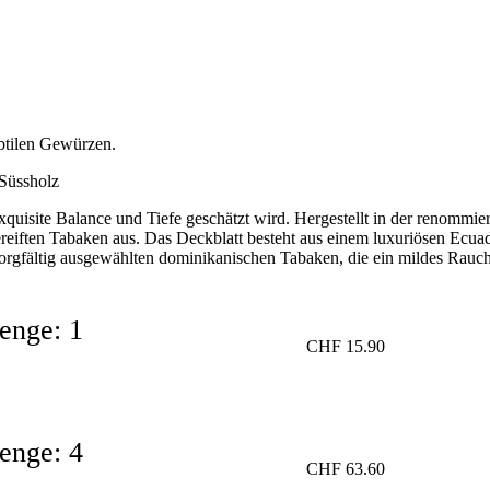
btilen Gewürzen.
 Süssholz
e exquisite Balance und Tiefe geschätzt wird. Hergestellt in der renom
reiften Tabaken aus. Das Deckblatt besteht aus einem luxuriösen Ecuad
 sorgfältig ausgewählten dominikanischen Tabaken, die ein mildes Rauc
nge: 1
CHF
15.90
nge: 4
CHF
63.60