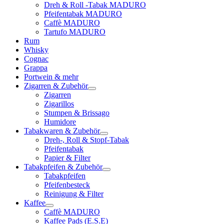
Dreh & Roll -Tabak MADURO
Pfeifentabak MADURO
Caffè MADURO
Tartufo MADURO
Rum
Whisky
Cognac
Grappa
Portwein & mehr
Zigarren & Zubehör
Zigarren
Zigarillos
Stumpen & Brissago
Humidore
Tabakwaren & Zubehör
Dreh-, Roll & Stopf-Tabak
Pfeifentabak
Papier & Filter
Tabakpfeifen & Zubehör
Tabakpfeifen
Pfeifenbesteck
Reinigung & Filter
Kaffee
Caffè MADURO
Kaffee Pads (E.S.E)