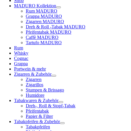
Shop
MADURO Kollektion
Rum MADURO
Grappa MADURO
Zigarren MADURO
Dreh & Roll -Tabak MADURO
Pfeifentabak MADURO
Caffè MADURO
Tartufo MADURO
Rum
Whisky
Cognac
Grappa
Portwein & mehr
Zigarren & Zubehör
Zigarren
Zigarillos
Stumpen & Brissago
Humidore
Tabakwaren & Zubehör
Dreh-, Roll & Stopf-Tabak
Pfeifentabak
Papier & Filter
Tabakpfeifen & Zubehör
Tabakpfeifen