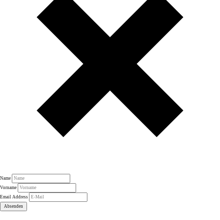
Name
Vorname
Email Address