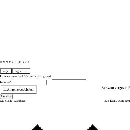
© 2026 MADURO GmbH
Login
Registrieren
Benutzername oder E-Mail Adresse eingeben
*
Passwort
*
Passwort vergessen?
Angemeldet bleiben
Anmelden
Als Kunde registrieren
B2B Konto beantragen