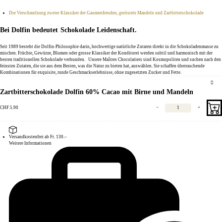
Die Verschmelzung zweier Klassiker der Gaumenfreuden, geröstete Mandeln und Zartbitterschokolade
Bei Dolfin bedeutet Schokolade Leidenschaft.
Seit 1989 besteht die Dolfin-Philosophie darin, hochwertige natürliche Zutaten direkt in die Schokoladenmasse zu
mischen. Früchte, Gewürze, Blumen oder grosse Klassiker der Konditorei werden subtil und harmonisch mit der
besten traditionellen Schokolade verbunden. Unsere Maîtres Chocolatiers sind Kosmopoliten und suchen nach den
feinsten Zutaten, die sie aus dem Besten, was die Natur zu bieten hat, auswählen. Sie schaffen überraschende
Kombinationen für exquisite, runde Geschmackserlebnisse, ohne zugesetzten Zucker und Fette.
Zartbitterschokolade Dolfin 60% Cacao mit Birne und Mandeln
CHF
5.90
−
+
Versandkostenfrei ab Fr. 130.–
Weitere Informationen