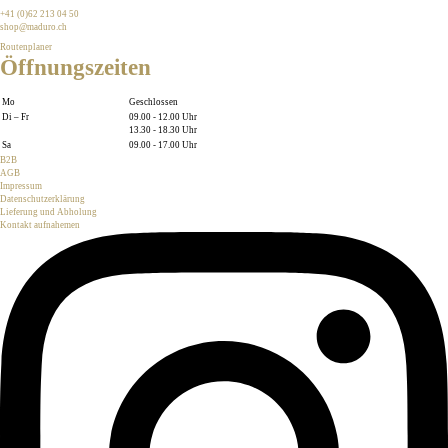
+41 (0)62 213 04 50
shop@maduro.ch
Routenplaner
Öffnungszeiten
Mo
Geschlossen
Di – Fr
09.00 - 12.00 Uhr
13.30 - 18.30 Uhr
Sa
09.00 - 17.00 Uhr
B2B
AGB
Impressum
Datenschutzerklärung
Lieferung und Abholung
Kontakt aufnahemen