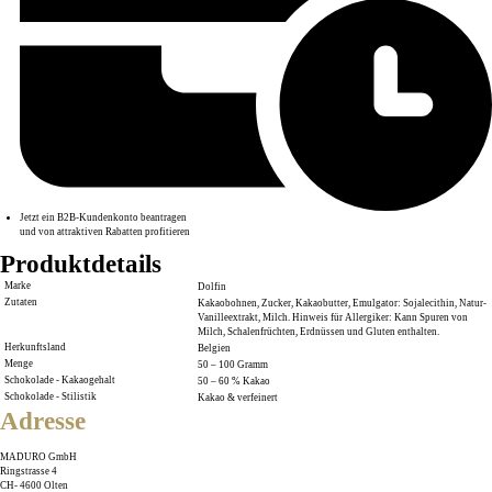
Jetzt ein B2B-Kundenkonto beantragen
und von attraktiven Rabatten profitieren
Produktdetails
Marke
Dolfin
Zutaten
Kakaobohnen, Zucker, Kakaobutter, Emulgator: Sojalecithin, Natur-
Vanilleextrakt, Milch. Hinweis für Allergiker: Kann Spuren von
Milch, Schalenfrüchten, Erdnüssen und Gluten enthalten.
Herkunftsland
Belgien
Menge
50 – 100 Gramm
Schokolade - Kakaogehalt
50 – 60 % Kakao
Schokolade - Stilistik
Kakao & verfeinert
Adresse
MADURO GmbH
Ringstrasse 4
CH
-
4600
Olten