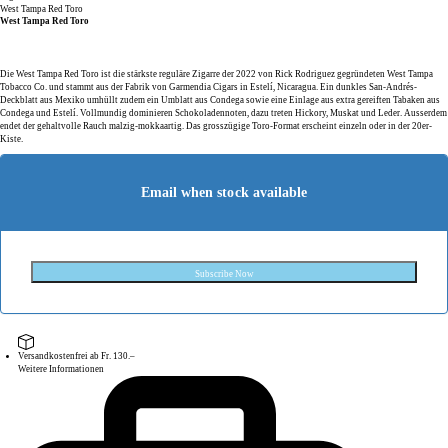
West Tampa Red Toro
West Tampa Red Toro
Die West Tampa Red Toro ist die stärkste reguläre Zigarre der 2022 von Rick Rodriguez gegründeten West Tampa
Tobacco Co. und stammt aus der Fabrik von Garmendia Cigars in Estelí, Nicaragua. Ein dunkles San-Andrés-
Deckblatt aus Mexiko umhüllt zudem ein Umblatt aus Condega sowie eine Einlage aus extra gereiften Tabaken aus
Condega und Estelí. Vollmundig dominieren Schokoladennoten, dazu treten Hickory, Muskat und Leder. Ausserdem
endet der gehaltvolle Rauch malzig-mokkaartig. Das grosszügige Toro-Format erscheint einzeln oder in der 20er-
Kiste.
Email when stock available
Subscribe Now
Versandkostenfrei ab Fr. 130.–
Weitere Informationen