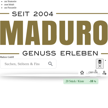
zur Stratseite
zum Inhalt
zur Fusszeile
Maduro GmbH
0
CHF
0.00
20 Stück / Kiste
-10
%