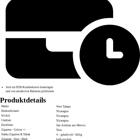
Jetzt ein B2B-Kundenkonto beantragen
und von attraktiven Rabatten profitieren
Produktdetails
Marke
West Tampa
Herkunftsland
Nicaragua
Wickel
Nicaragua
Umblatt
Nicaragua
Deckblatt
San Andreas aus Mexico
Zigarren - Grösse +/-
Toro
Stärke Zigarren & Tabak
4 – gehaltvoll / füllig
Zigarren - Süss / Herb
halb-trocken