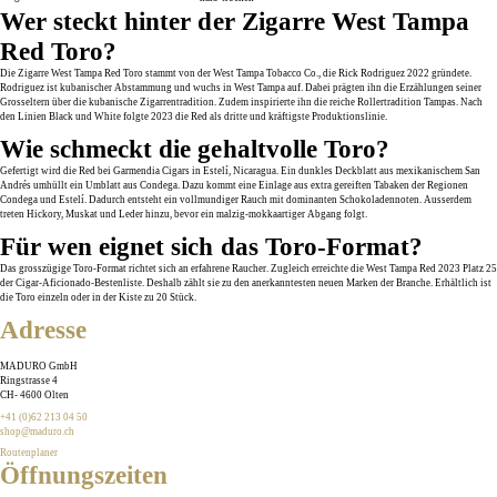
Wer steckt hinter der Zigarre West Tampa
Red Toro?
Die Zigarre West Tampa Red Toro stammt von der West Tampa Tobacco Co., die Rick Rodriguez 2022 gründete.
Rodriguez ist kubanischer Abstammung und wuchs in West Tampa auf. Dabei prägten ihn die Erzählungen seiner
Grosseltern über die kubanische Zigarrentradition. Zudem inspirierte ihn die reiche Rollertradition Tampas. Nach
den Linien Black und White folgte 2023 die Red als dritte und kräftigste Produktionslinie.
Wie schmeckt die gehaltvolle Toro?
Gefertigt wird die Red bei Garmendia Cigars in Estelí, Nicaragua. Ein dunkles Deckblatt aus mexikanischem San
Andrés umhüllt ein Umblatt aus Condega. Dazu kommt eine Einlage aus extra gereiften Tabaken der Regionen
Condega und Estelí. Dadurch entsteht ein vollmundiger Rauch mit dominanten Schokoladennoten. Ausserdem
treten Hickory, Muskat und Leder hinzu, bevor ein malzig-mokkaartiger Abgang folgt.
Für wen eignet sich das Toro-Format?
Das grosszügige Toro-Format richtet sich an erfahrene Raucher. Zugleich erreichte die West Tampa Red 2023 Platz 25
der Cigar-Aficionado-Bestenliste. Deshalb zählt sie zu den anerkanntesten neuen Marken der Branche. Erhältlich ist
die Toro einzeln oder in der Kiste zu 20 Stück.
Adresse
MADURO GmbH
Ringstrasse 4
CH
-
4600
Olten
+41 (0)62 213 04 50
shop@maduro.ch
Routenplaner
Öffnungszeiten