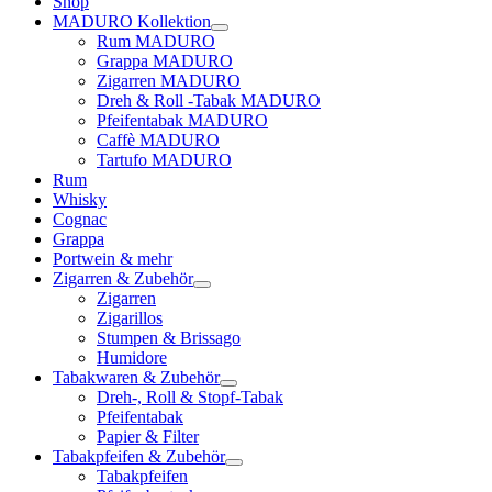
Shop
MADURO Kollektion
Rum MADURO
Grappa MADURO
Zigarren MADURO
Dreh & Roll -Tabak MADURO
Pfeifentabak MADURO
Caffè MADURO
Tartufo MADURO
Rum
Whisky
Cognac
Grappa
Portwein & mehr
Zigarren & Zubehör
Zigarren
Zigarillos
Stumpen & Brissago
Humidore
Tabakwaren & Zubehör
Dreh-, Roll & Stopf-Tabak
Pfeifentabak
Papier & Filter
Tabakpfeifen & Zubehör
Tabakpfeifen