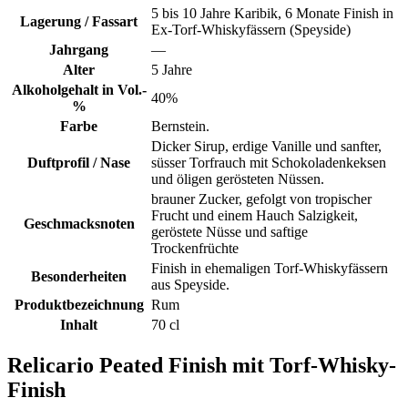
5 bis 10 Jahre Karibik, 6 Monate Finish in
Lagerung / Fassart
Ex-Torf-Whiskyfässern (Speyside)
Jahrgang
—
Alter
5 Jahre
Alkoholgehalt in Vol.-
40%
%
Farbe
Bernstein.
Dicker Sirup, erdige Vanille und sanfter,
Duftprofil / Nase
süsser Torfrauch mit Schokoladenkeksen
und öligen gerösteten Nüssen.
brauner Zucker, gefolgt von tropischer
Frucht und einem Hauch Salzigkeit,
Geschmacksnoten
geröstete Nüsse und saftige
Trockenfrüchte
Finish in ehemaligen Torf-Whiskyfässern
Besonderheiten
aus Speyside.
Produktbezeichnung
Rum
Inhalt
70 cl
Relicario Peated Finish mit Torf-Whisky-
Finish