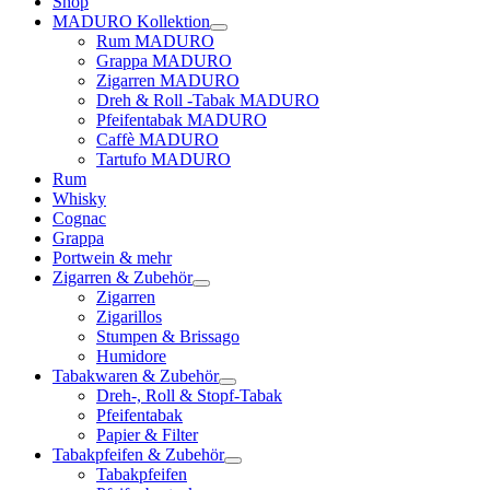
Shop
MADURO Kollektion
Rum MADURO
Grappa MADURO
Zigarren MADURO
Dreh & Roll -Tabak MADURO
Pfeifentabak MADURO
Caffè MADURO
Tartufo MADURO
Rum
Whisky
Cognac
Grappa
Portwein & mehr
Zigarren & Zubehör
Zigarren
Zigarillos
Stumpen & Brissago
Humidore
Tabakwaren & Zubehör
Dreh-, Roll & Stopf-Tabak
Pfeifentabak
Papier & Filter
Tabakpfeifen & Zubehör
Tabakpfeifen