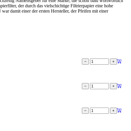
ichzeitig Namensgeber für eine Marke, die schon bald wortwörtlich
filter, der durch das vielschichtige Filtrierpapier eine hohe
 damit einer der ersten Hersteller, der Pfeifen mit einer
−
+
−
+
−
+