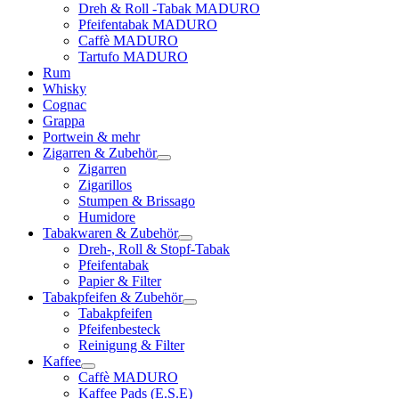
Dreh & Roll -Tabak MADURO
Pfeifentabak MADURO
Caffè MADURO
Tartufo MADURO
Rum
Whisky
Cognac
Grappa
Portwein & mehr
Zigarren & Zubehör
Zigarren
Zigarillos
Stumpen & Brissago
Humidore
Tabakwaren & Zubehör
Dreh-, Roll & Stopf-Tabak
Pfeifentabak
Papier & Filter
Tabakpfeifen & Zubehör
Tabakpfeifen
Pfeifenbesteck
Reinigung & Filter
Kaffee
Caffè MADURO
Kaffee Pads (E.S.E)