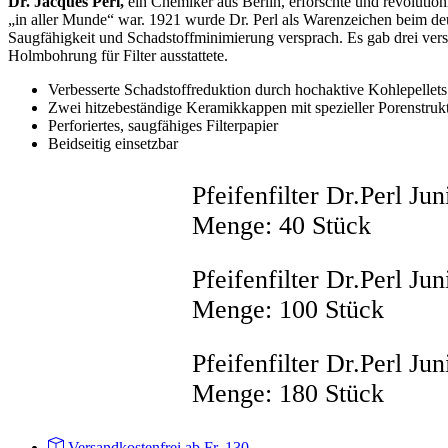
Dr. Jacques Perl,
ein Chemiker aus Berlin, erforschte und revolutio
„in aller Munde“ war. 1921 wurde Dr. Perl als Warenzeichen beim deuts
Saugfähigkeit und Schadstoffminimierung versprach. Es gab drei vers
Holmbohrung für Filter ausstattete.
Verbesserte Schadstoffreduktion durch hochaktive Kohlepellets
Zwei hitzebeständige Keramikkappen mit spezieller Porenstruk
Perforiertes, saugfähiges Filterpapier
Beidseitig einsetzbar
Pfeifenfilter Dr.Perl J
Menge: 40 Stück
Pfeifenfilter Dr.Perl J
Menge: 100 Stück
Pfeifenfilter Dr.Perl J
Menge: 180 Stück
Versandkostenfrei ab Fr. 130.–