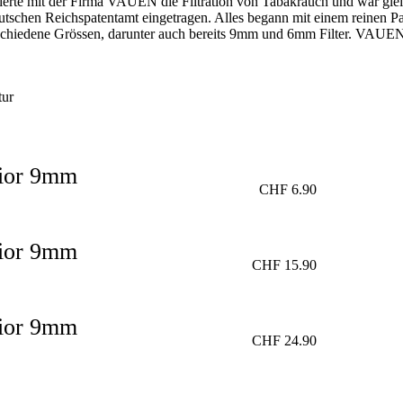
nierte mit der Firma VAUEN die Filtration von Tabakrauch und war gle
chen Reichspatentamt eingetragen. Alles begann mit einem reinen Papier
chiedene Grössen, darunter auch bereits 9mm und 6mm Filter. VAUEN war
tur
unior 9mm
CHF
6.90
unior 9mm
CHF
15.90
unior 9mm
CHF
24.90