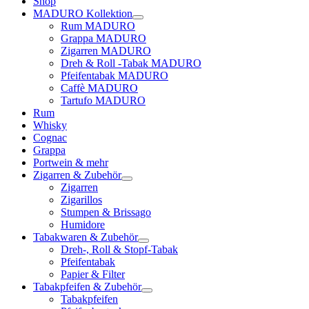
Shop
MADURO Kollektion
Rum MADURO
Grappa MADURO
Zigarren MADURO
Dreh & Roll -Tabak MADURO
Pfeifentabak MADURO
Caffè MADURO
Tartufo MADURO
Rum
Whisky
Cognac
Grappa
Portwein & mehr
Zigarren & Zubehör
Zigarren
Zigarillos
Stumpen & Brissago
Humidore
Tabakwaren & Zubehör
Dreh-, Roll & Stopf-Tabak
Pfeifentabak
Papier & Filter
Tabakpfeifen & Zubehör
Tabakpfeifen