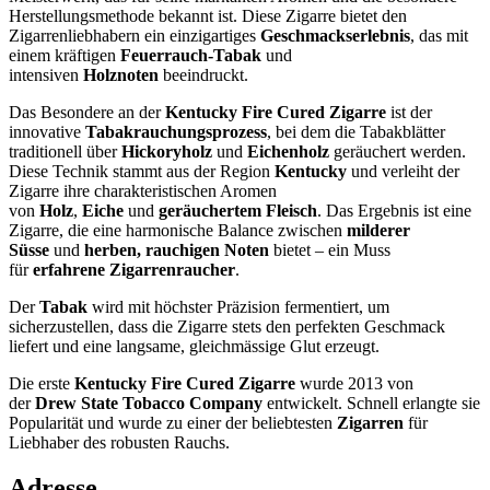
Herstellungsmethode bekannt ist. Diese Zigarre bietet den
Zigarrenliebhabern ein einzigartiges
Geschmackserlebnis
, das mit
einem kräftigen
Feuerrauch-Tabak
und
intensiven
Holznoten
beeindruckt.
Das Besondere an der
Kentucky Fire Cured Zigarre
ist der
innovative
Tabakrauchungsprozess
, bei dem die Tabakblätter
traditionell über
Hickoryholz
und
Eichenholz
geräuchert werden.
Diese Technik stammt aus der Region
Kentucky
und verleiht der
Zigarre ihre charakteristischen Aromen
von
Holz
,
Eiche
und
geräuchertem Fleisch
. Das Ergebnis ist eine
Zigarre, die eine harmonische Balance zwischen
milderer
Süsse
und
herben, rauchigen Noten
bietet – ein Muss
für
erfahrene Zigarrenraucher
.
Der
Tabak
wird mit höchster Präzision fermentiert, um
sicherzustellen, dass die Zigarre stets den perfekten Geschmack
liefert und eine langsame, gleichmässige Glut erzeugt.
Die erste
Kentucky Fire Cured Zigarre
wurde 2013 von
der
Drew State Tobacco Company
entwickelt. Schnell erlangte sie
Popularität und wurde zu einer der beliebtesten
Zigarren
für
Liebhaber des robusten Rauchs.
Adresse