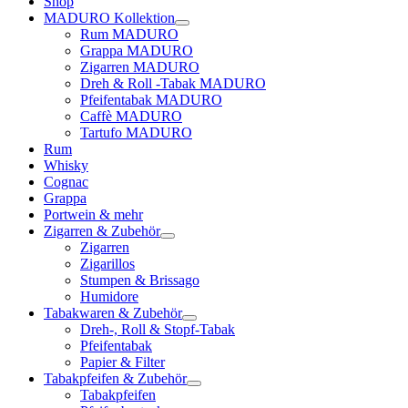
Shop
MADURO Kollektion
Rum MADURO
Grappa MADURO
Zigarren MADURO
Dreh & Roll -Tabak MADURO
Pfeifentabak MADURO
Caffè MADURO
Tartufo MADURO
Rum
Whisky
Cognac
Grappa
Portwein & mehr
Zigarren & Zubehör
Zigarren
Zigarillos
Stumpen & Brissago
Humidore
Tabakwaren & Zubehör
Dreh-, Roll & Stopf-Tabak
Pfeifentabak
Papier & Filter
Tabakpfeifen & Zubehör
Tabakpfeifen